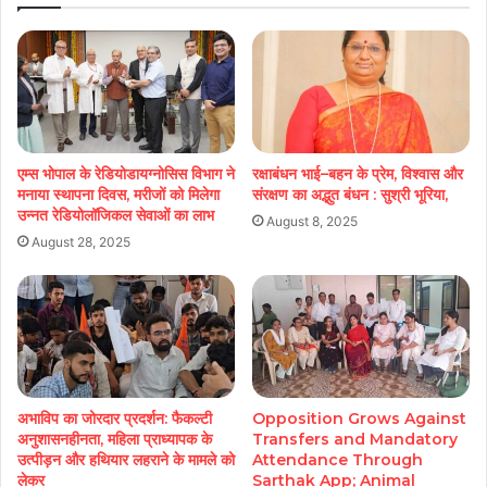
एम्स भोपाल के रेडियोडायग्नोसिस विभाग ने
रक्षाबंधन भाई–बहन के प्रेम, विश्वास और
मनाया स्थापना दिवस, मरीजों को मिलेगा
संरक्षण का अद्भुत बंधन : सुश्री भूरिया,
उन्नत रेडियोलॉजिकल सेवाओं का लाभ
August 8, 2025
August 28, 2025
अभाविप का जोरदार प्रदर्शन: फैकल्टी
Opposition Grows Against
अनुशासनहीनता, महिला प्राध्यापक के
Transfers and Mandatory
उत्पीड़न और हथियार लहराने के मामले को
Attendance Through
लेकर
Sarthak App; Animal