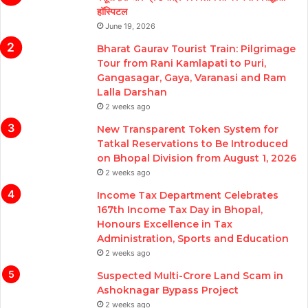
हॉस्पिटल
June 19, 2026
Bharat Gaurav Tourist Train: Pilgrimage
Tour from Rani Kamlapati to Puri,
Gangasagar, Gaya, Varanasi and Ram
Lalla Darshan
2 weeks ago
New Transparent Token System for
Tatkal Reservations to Be Introduced
on Bhopal Division from August 1, 2026
2 weeks ago
Income Tax Department Celebrates
167th Income Tax Day in Bhopal,
Honours Excellence in Tax
Administration, Sports and Education
2 weeks ago
Suspected Multi-Crore Land Scam in
Ashoknagar Bypass Project
2 weeks ago