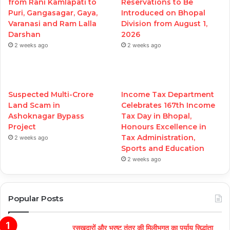
from Rani Kamlapati to
Reservations to Be
Puri, Gangasagar, Gaya,
Introduced on Bhopal
Varanasi and Ram Lalla
Division from August 1,
Darshan
2026
2 weeks ago
2 weeks ago
Suspected Multi-Crore
Income Tax Department
Land Scam in
Celebrates 167th Income
Ashoknagar Bypass
Tax Day in Bhopal,
Project
Honours Excellence in
Tax Administration,
2 weeks ago
Sports and Education
2 weeks ago
Popular Posts
रसूखदारों और भ्रष्ट तंत्र की मिलीभगत का पर्याय सिद्धांता