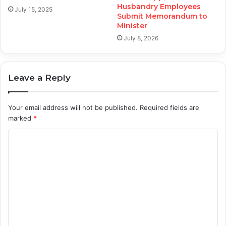
Husbandry Employees
July 15, 2025
Submit Memorandum to
Minister
July 8, 2026
Leave a Reply
Your email address will not be published.
Required fields are
marked
*
C
o
m
m
e
n