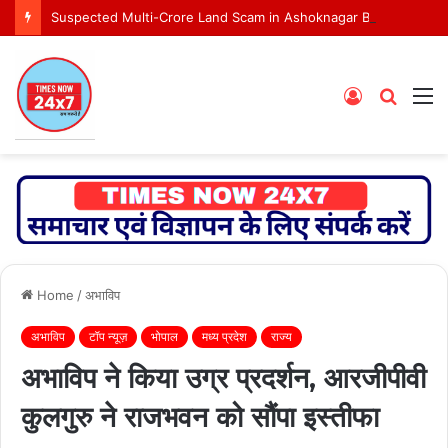
Suspected Multi-Crore Land Scam in Ashoknagar Bypass Project
Log
Searc
M
In
for
Home
/
अभाविप
अभाविप
टॉप न्यूज़
भोपाल
मध्य प्रदेश
राज्य
अभाविप ने किया उग्र प्रदर्शन, आरजीपीवी
कुलगुरु ने राजभवन को सौंपा इस्तीफा