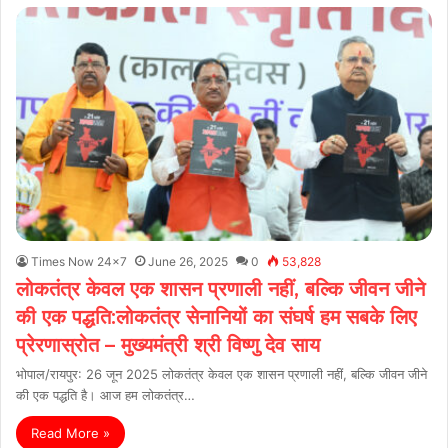
Times Now 24x7
June 26, 2025
0
53,828
लोकतंत्र केवल एक शासन प्रणाली नहीं, बल्कि जीवन जीने
की एक पद्धति:लोकतंत्र सेनानियों का संघर्ष हम सबके लिए
प्रेरणास्रोत – मुख्यमंत्री श्री विष्णु देव साय
भोपाल/रायपुर: 26 जून 2025 लोकतंत्र केवल एक शासन प्रणाली नहीं, बल्कि जीवन जीने
की एक पद्धति है। आज हम लोकतंत्र…
Read More »