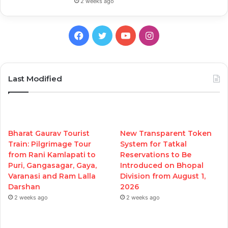
2 weeks ago
Facebook
Twitter
YouTube
Instagram
Last Modified
Bharat Gaurav Tourist
New Transparent Token
Train: Pilgrimage Tour
System for Tatkal
from Rani Kamlapati to
Reservations to Be
Puri, Gangasagar, Gaya,
Introduced on Bhopal
Varanasi and Ram Lalla
Division from August 1,
Darshan
2026
2 weeks ago
2 weeks ago