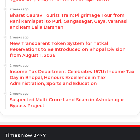
2 weeks ago
Bharat Gaurav Tourist Train: Pilgrimage Tour from
Rani Kamlapati to Puri, Gangasagar, Gaya, Varanasi
and Ram Lalla Darshan
2 weeks ago
New Transparent Token System for Tatkal
Reservations to Be Introduced on Bhopal Division
from August 1, 2026
2 weeks ago
Income Tax Department Celebrates 167th Income Tax
Day in Bhopal, Honours Excellence in Tax
Administration, Sports and Education
2 weeks ago
Suspected Multi-Crore Land Scam in Ashoknagar
Bypass Project
Times Now 24×7