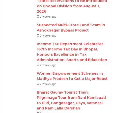
Tatkal Reservations to Be Introduced
on Bhopal Division from August 1,
2026
2 weeks ago
Suspected Multi-Crore Land Scam in
Ashoknagar Bypass Project
2 weeks ago
Income Tax Department Celebrates
167th Income Tax Day in Bhopal,
Honours Excellence in Tax
Administration, Sports and Education
2 weeks ago
Women Empowerment Schemes in
Madhya Pradesh to Get a Major Boost
2 weeks ago
Bharat Gaurav Tourist Train:
Pilgrimage Tour from Rani Kamlapati
to Puri, Gangasagar, Gaya, Varanasi
and Ram Lalla Darshan