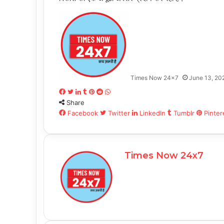
Times Now 24x7
June 13, 20
Facebook
Twitter
LinkedIn
Tumblr
Pinterest
Reddit
WhatsApp
Share
Facebook
Twitter
LinkedIn
Tumblr
Pinter
Times Now 24x7