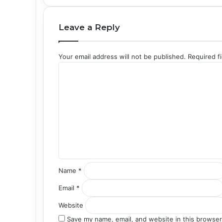
Leave a Reply
Your email address will not be published.
Required f
C
o
m
m
e
n
t
*
Name
*
Email
*
Website
Save my name, email, and website in this browser