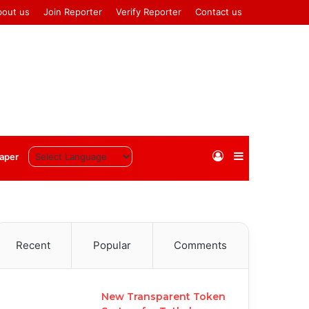
bout us
Join Reporter
Verify Reporter
Contact us
Log
Sidebar
aper
In
Recent
Popular
Comments
New Transparent Token