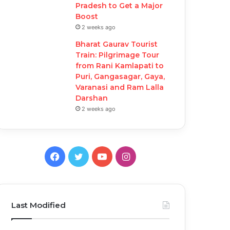
Pradesh to Get a Major
Boost
2 weeks ago
Bharat Gaurav Tourist
Train: Pilgrimage Tour
from Rani Kamlapati to
Puri, Gangasagar, Gaya,
Varanasi and Ram Lalla
Darshan
2 weeks ago
F
T
Y
I
a
w
o
n
c
i
u
s
Last Modified
e
t
T
t