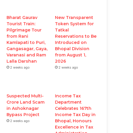
b
t
u
a
o
e
b
g
Bharat Gaurav
New Transparent
Tourist Train:
Token System for
o
r
e
r
Pilgrimage Tour
Tatkal
from Rani
Reservations to Be
k
a
Kamlapati to Puri,
Introduced on
Gangasagar, Gaya,
Bhopal Division
m
Varanasi and Ram
from August 1,
Lalla Darshan
2026
2 weeks ago
2 weeks ago
Suspected Multi-
Income Tax
Crore Land Scam
Department
in Ashoknagar
Celebrates 167th
Bypass Project
Income Tax Day in
Bhopal, Honours
2 weeks ago
Excellence in Tax