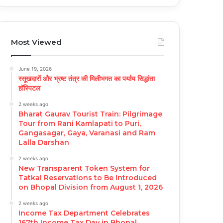
Most Viewed
June 19, 2026
रसूखदारों और भ्रष्ट तंत्र की मिलीभगत का पर्याय सिद्धांता
हॉस्पिटल
2 weeks ago
Bharat Gaurav Tourist Train: Pilgrimage
Tour from Rani Kamlapati to Puri,
Gangasagar, Gaya, Varanasi and Ram
Lalla Darshan
2 weeks ago
New Transparent Token System for
Tatkal Reservations to Be Introduced
on Bhopal Division from August 1, 2026
2 weeks ago
Income Tax Department Celebrates
167th Income Tax Day in Bhopal,