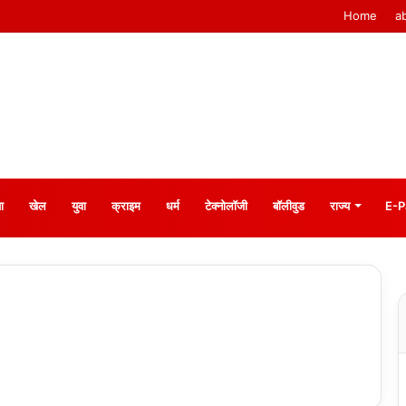
Home
a
ा
खेल
युवा
क्राइम
धर्म
टेक्नोलॉजी
बॉलीवुड
राज्य
E-P