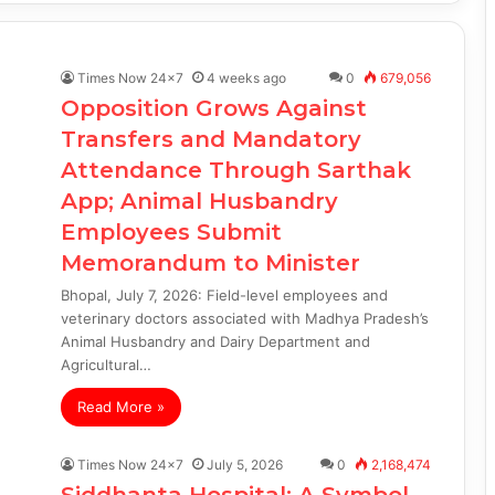
Times Now 24x7
4 weeks ago
0
679,056
Opposition Grows Against
Transfers and Mandatory
Attendance Through Sarthak
App; Animal Husbandry
Employees Submit
Memorandum to Minister
Bhopal, July 7, 2026: Field-level employees and
veterinary doctors associated with Madhya Pradesh’s
Animal Husbandry and Dairy Department and
Agricultural…
Read More »
Times Now 24x7
July 5, 2026
0
2,168,474
Siddhanta Hospital: A Symbol