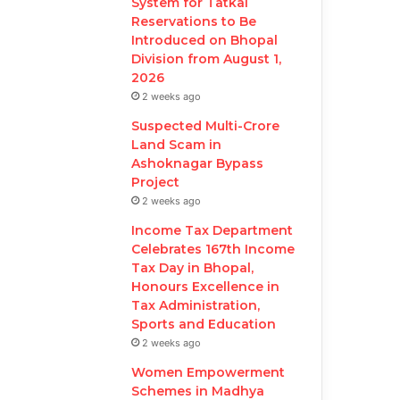
System for Tatkal
Reservations to Be
Introduced on Bhopal
Division from August 1,
2026
2 weeks ago
Suspected Multi-Crore
Land Scam in
Ashoknagar Bypass
Project
2 weeks ago
Income Tax Department
Celebrates 167th Income
Tax Day in Bhopal,
Honours Excellence in
Tax Administration,
Sports and Education
2 weeks ago
Women Empowerment
Schemes in Madhya