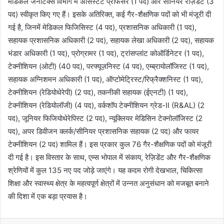
मेडिकल जेनेटिक्स विभाग में असिस्टेंट प्रोफेसर (1 पद) और सीनियर रेज़िडेंट (3
पद) स्वीकृत किए गए हैं। इसके अतिरिक्त, कई गैर-शैक्षणिक पदों को भी मंजूरी दी
गई है, जिनमें मेडिकल फिजिसिस्ट (4 पद), प्रशासनिक अधिकारी (1 पद),
सहायक प्रशासनिक अधिकारी (2 पद), सहायक लेखा अधिकारी (2 पद), सहायक
भंडार अधिकारी (1 पद), प्रोग्रामर (1 पद), ट्रांसप्लांट कोऑर्डिनेटर (1 पद),
टेक्नीशियन (ओटी) (40 पद), परफ्यूज़निस्ट (4 पद), एम्ब्रायोलॉजिस्ट (1 पद),
सहायक अग्निशमन अधिकारी (1 पद), ऑप्टोमेट्रिस्ट/रिफ्रैक्शनिस्ट (1 पद),
टेक्नीशियन (रेडियोथेरेपी) (2 पद), तकनीकी सहायक (ईएनटी) (1 पद),
टेक्नीशियन (रेडियोलॉजी) (4 पद), वर्कशॉप टेक्नीशियन ग्रेड-II (R&AL) (2
पद), जूनियर फिजियोथेरेपिस्ट (2 पद), न्यूक्लियर मेडिसिन टेक्नोलॉजिस्ट (2
पद), अपर डिवीजन क्लर्क/सीनियर प्रशासनिक सहायक (2 पद) और फायर
टेक्नीशियन (2 पद) शामिल हैं। इस प्रकार कुल 76 गैर-शैक्षणिक पदों को मंजूरी
दी गई है। इस विस्तार के साथ, एम्स भोपाल में संकाय, रेज़िडेंट और गैर-शैक्षणिक
श्रेणियों में कुल 135 नए पद जोड़े जाएंगे। यह कदम रोगी देखभाल, चिकित्सा
शिक्षा और स्वास्थ्य क्षेत्र के महत्वपूर्ण क्षेत्रों में उन्नत अनुसंधान को मजबूत बनाने
की दिशा में एक बड़ा प्रयास है।