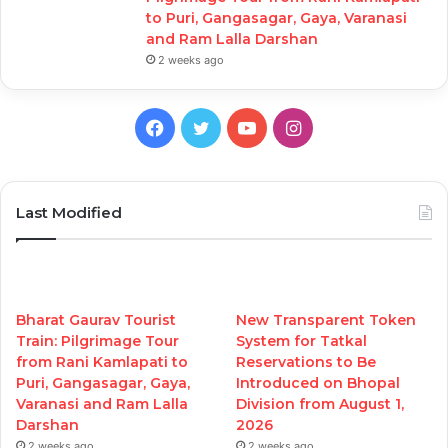
to Puri, Gangasagar, Gaya, Varanasi
and Ram Lalla Darshan
2 weeks ago
Facebook
Twitter
YouTube
Instagram
Last Modified
Bharat Gaurav Tourist
New Transparent Token
Train: Pilgrimage Tour
System for Tatkal
from Rani Kamlapati to
Reservations to Be
Puri, Gangasagar, Gaya,
Introduced on Bhopal
Varanasi and Ram Lalla
Division from August 1,
Darshan
2026
2 weeks ago
2 weeks ago