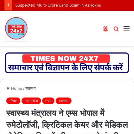
Suspected Multi-Crore Land Scam in Ashoknagar Bypass Project
Log
Searc
M
In
for
Home
/
स्वास्थ्य
भोपाल
मध्य प्रदेश
राज्य
स्वास्थ्य
स्वास्थ्य मंत्रालय ने एम्स भोपाल में
रुमेटोलॉजी, क्रिटिकल केयर और मेडिकल