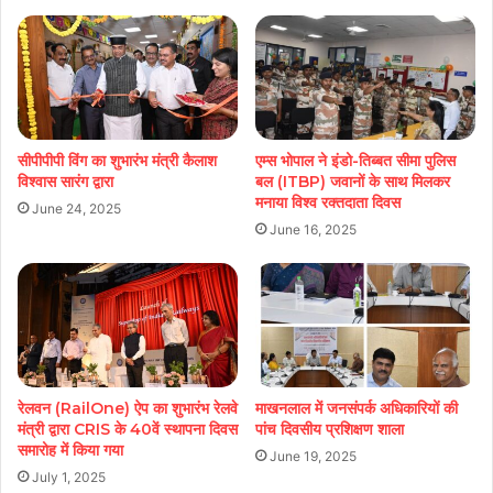
सीपीपीपी विंग का शुभारंभ मंत्री कैलाश
एम्स भोपाल ने इंडो-तिब्बत सीमा पुलिस
विश्वास सारंग द्वारा
बल (ITBP) जवानों के साथ मिलकर
मनाया विश्व रक्तदाता दिवस
June 24, 2025
June 16, 2025
रेलवन (RailOne) ऐप का शुभारंभ रेलवे
माखनलाल में जनसंपर्क अधिकारियों की
मंत्री द्वारा CRIS के 40वें स्थापना दिवस
पांच दिवसीय प्रशिक्षण शाला
समारोह में किया गया
June 19, 2025
July 1, 2025