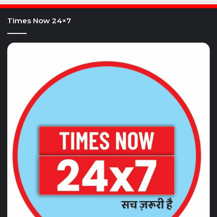
Times Now 24×7