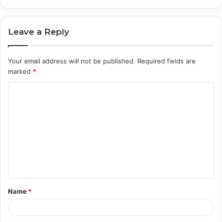
Leave a Reply
Your email address will not be published.
Required fields are
marked
*
C
o
m
m
e
n
t
Name
*
*