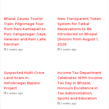
Bharat Gaurav Tourist
New Transparent Token
Train: Pilgrimage Tour
System for Tatkal
from Rani Kamlapati to
Reservations to Be
Puri, Gangasagar, Gaya,
Introduced on Bhopal
Varanasi and Ram Lalla
Division from August 1,
Darshan
2026
2 weeks ago
2 weeks ago
Suspected Multi-Crore
Income Tax Department
Land Scam in
Celebrates 167th Income
Ashoknagar Bypass
Tax Day in Bhopal,
Project
Honours Excellence in
Tax Administration,
2 weeks ago
Sports and Education
2 weeks ago