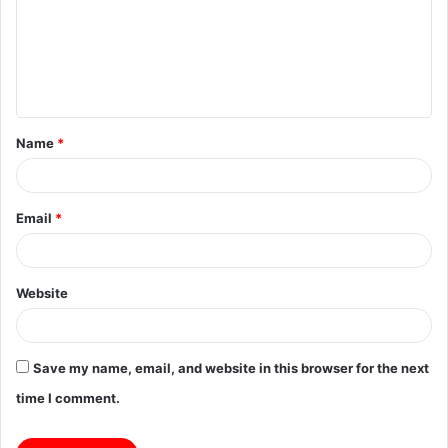
m
e
n
t
Name
*
*
Email
*
Website
Save my name, email, and website in this browser for the next
time I comment.