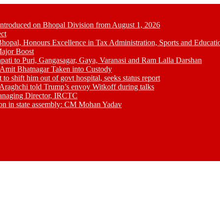
Introduced on Bhopal Division from August 1, 2026
ct
opal, Honours Excellence in Tax Administration, Sports and Educati
ajor Boost
pati to Puri, Gangasagar, Gaya, Varanasi and Ram Lalla Darshan
; Amit Bhatnagar Taken into Custody
shift him out of govt hospital, seeks status report
Araghchi told Trump’s envoy Witkoff during talks
anaging Director, IRCTC
tion in state assembly: CM Mohan Yadav