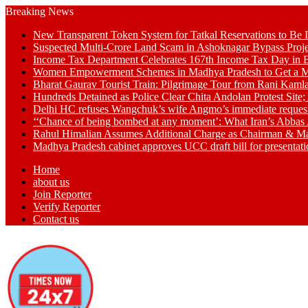
Breaking News
New Transparent Token System for Tatkal Reservations to Be 
Suspected Multi-Crore Land Scam in Ashoknagar Bypass Proje
Income Tax Department Celebrates 167th Income Tax Day in Bh
Women Empowerment Schemes in Madhya Pradesh to Get a M
Bharat Gaurav Tourist Train: Pilgrimage Tour from Rani Kamla
Hundreds Detained as Police Clear Chita Andolan Protest Site
Delhi HC refuses Wangchuk’s wife Angmo’s immediate request to 
‘‘Chance of being bombed at any moment’: What Iran’s Abbas 
Rahul Himalian Assumes Additional Charge as Chairman & M
Madhya Pradesh cabinet approves UCC draft bill for presenta
Home
about us
Join Reporter
Verify Reporter
Contact us