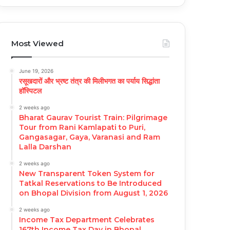
Most Viewed
June 19, 2026
रसूखदारों और भ्रष्ट तंत्र की मिलीभगत का पर्याय सिद्धांता
हॉस्पिटल
2 weeks ago
Bharat Gaurav Tourist Train: Pilgrimage
Tour from Rani Kamlapati to Puri,
Gangasagar, Gaya, Varanasi and Ram
Lalla Darshan
2 weeks ago
New Transparent Token System for
Tatkal Reservations to Be Introduced
on Bhopal Division from August 1, 2026
2 weeks ago
Income Tax Department Celebrates
167th Income Tax Day in Bhopal,