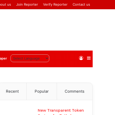
bout us
Join Reporter
Verify Reporter
Contact us
Log
Sidebar
aper
In
Recent
Popular
Comments
New Transparent Token