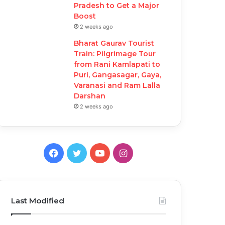
Pradesh to Get a Major
Boost
2 weeks ago
Bharat Gaurav Tourist
Train: Pilgrimage Tour
from Rani Kamlapati to
Puri, Gangasagar, Gaya,
Varanasi and Ram Lalla
Darshan
2 weeks ago
F
T
Y
I
a
w
o
n
c
i
u
s
Last Modified
e
t
T
t