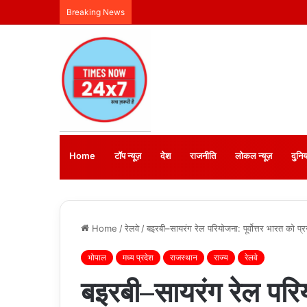
Breaking News
Home
टॉप न्यूज़
देश
राजनीति
लोकल न्यूज़
दुनिय
Home
/
रेलवे
/
बइरबी–सायरंग रेल परियोजना: पूर्वोत्तर भारत को प
भोपाल
मध्य प्रदेश
राजस्थान
राज्य
रेलवे
बइरबी–सायरंग रेल परियो