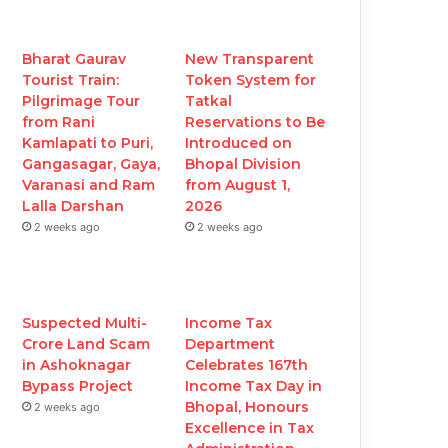
b
t
u
a
o
e
b
g
Bharat Gaurav
New Transparent
Tourist Train:
Token System for
o
r
e
r
Pilgrimage Tour
Tatkal
from Rani
Reservations to Be
k
a
Kamlapati to Puri,
Introduced on
Gangasagar, Gaya,
Bhopal Division
m
Varanasi and Ram
from August 1,
Lalla Darshan
2026
2 weeks ago
2 weeks ago
Suspected Multi-
Income Tax
Crore Land Scam
Department
in Ashoknagar
Celebrates 167th
Bypass Project
Income Tax Day in
Bhopal, Honours
2 weeks ago
Excellence in Tax