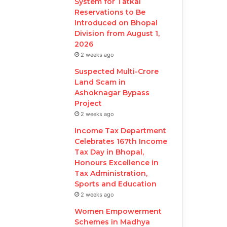
System for Tatkal
Reservations to Be
Introduced on Bhopal
Division from August 1,
2026
2 weeks ago
Suspected Multi-Crore
Land Scam in
Ashoknagar Bypass
Project
2 weeks ago
Income Tax Department
Celebrates 167th Income
Tax Day in Bhopal,
Honours Excellence in
Tax Administration,
Sports and Education
2 weeks ago
Women Empowerment
Schemes in Madhya