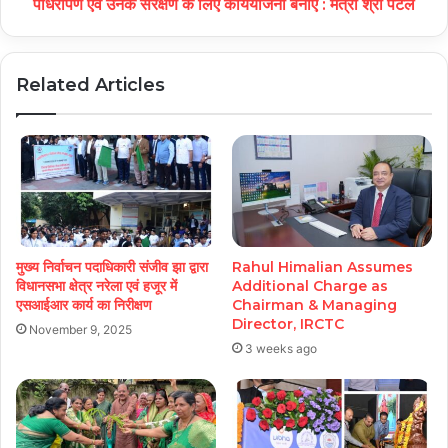
पौधरोपण एवं उनके संरक्षण के लिए कार्ययोजना बनाएं : मंत्री श्री पटेल
Related Articles
मुख्य निर्वाचन पदाधिकारी संजीव झा द्वारा
Rahul Himalian Assumes
विधानसभा क्षेत्र नरेला एवं हजूर में
Additional Charge as
एसआईआर कार्य का निरीक्षण
Chairman & Managing
Director, IRCTC
November 9, 2025
3 weeks ago