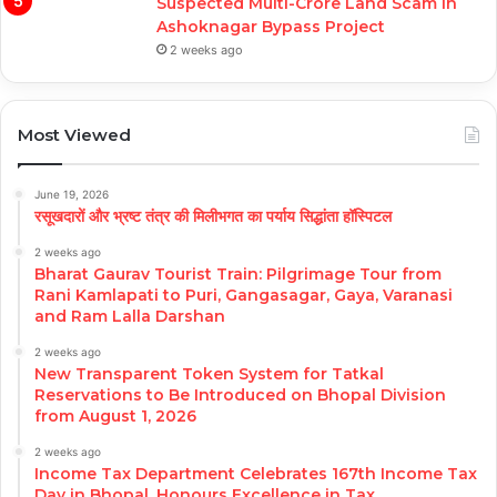
Suspected Multi-Crore Land Scam in
Ashoknagar Bypass Project
2 weeks ago
Most Viewed
June 19, 2026
रसूखदारों और भ्रष्ट तंत्र की मिलीभगत का पर्याय सिद्धांता हॉस्पिटल
2 weeks ago
Bharat Gaurav Tourist Train: Pilgrimage Tour from
Rani Kamlapati to Puri, Gangasagar, Gaya, Varanasi
and Ram Lalla Darshan
2 weeks ago
New Transparent Token System for Tatkal
Reservations to Be Introduced on Bhopal Division
from August 1, 2026
2 weeks ago
Income Tax Department Celebrates 167th Income Tax
Day in Bhopal, Honours Excellence in Tax