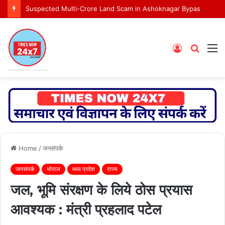
Suspected Multi-Crore Land Scam in Ashoknagar Bypass Project
Log
Searc
M
In
for
Home
/
जनसंपर्क
जनसंपर्क
भोपाल
मध्य प्रदेश
राज्य
जल, भूमि संरक्षण के लिये ठोस प्रयास
आवश्यक : मंत्री प्रहलाद पटेल