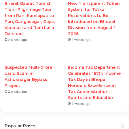
Bharat Gaurav Tourist
New Transparent Token
Train: Pilgrimage Tour
System for Tatkal
from Rani Kamlapati to
Reservations to Be
Puri, Gangasagar, Gaya,
Introduced on Bhopal
Varanasi and Ram Lalla
Division from August 1,
Darshan
2026
2 weeks ago
2 weeks ago
Suspected Multi-Crore
Income Tax Department
Land Scam in
Celebrates 167th Income
Ashoknagar Bypass
Tax Day in Bhopal,
Project
Honours Excellence in
Tax Administration,
2 weeks ago
Sports and Education
2 weeks ago
Popular Posts