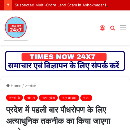
Suspected Multi-Crore Land Scam in Ashoknagar Bypass Project
Log
Searc
M
In
for
Home
/
जनसंपर्क
जनसंपर्क
भोपाल
मध्य प्रदेश
मप्र सरकार
राज्य
प्रदेश में पहली बार पौधरोपण के लिए
अत्याधुनिक तकनीक का किया जाएगा