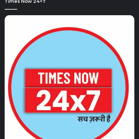
Times Now 24×7