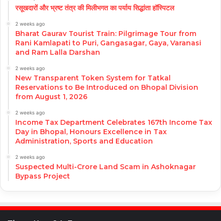
रसूखदारों और भ्रष्ट तंत्र की मिलीभगत का पर्याय सिद्धांता हॉस्पिटल
2 weeks ago
Bharat Gaurav Tourist Train: Pilgrimage Tour from
Rani Kamlapati to Puri, Gangasagar, Gaya, Varanasi
and Ram Lalla Darshan
2 weeks ago
New Transparent Token System for Tatkal
Reservations to Be Introduced on Bhopal Division
from August 1, 2026
2 weeks ago
Income Tax Department Celebrates 167th Income Tax
Day in Bhopal, Honours Excellence in Tax
Administration, Sports and Education
2 weeks ago
Suspected Multi-Crore Land Scam in Ashoknagar
Bypass Project