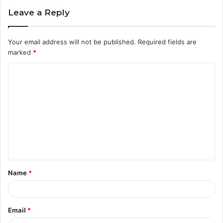
Leave a Reply
Your email address will not be published.
Required fields are
marked
*
C
o
m
m
e
n
t
Name
*
*
Email
*