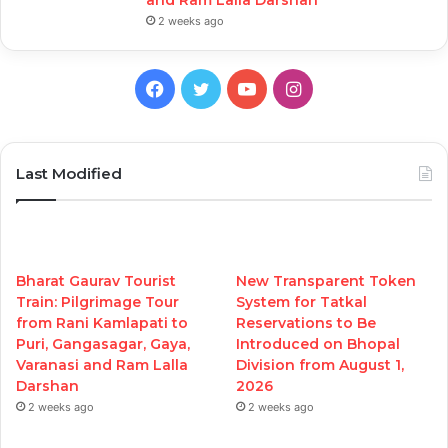
and Ram Lalla Darshan
2 weeks ago
Facebook
Twitter
YouTube
Instagram
Last Modified
Bharat Gaurav Tourist
New Transparent Token
Train: Pilgrimage Tour
System for Tatkal
from Rani Kamlapati to
Reservations to Be
Puri, Gangasagar, Gaya,
Introduced on Bhopal
Varanasi and Ram Lalla
Division from August 1,
Darshan
2026
2 weeks ago
2 weeks ago