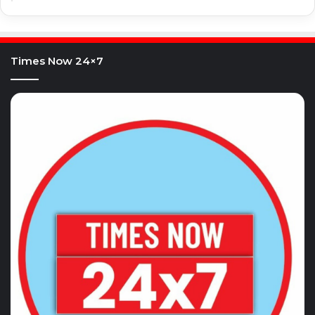
Times Now 24×7