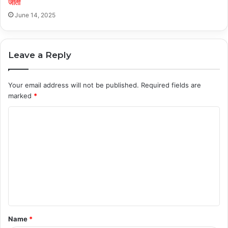
जीती
June 14, 2025
Leave a Reply
Your email address will not be published.
Required fields are
marked
*
C
o
m
m
e
n
t
Name
*
*