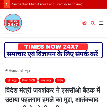
Suspected Multi-Crore Land Scam in Ashoknagar Bypass Project
Log
Searc
M
In
for
Home
/
टॉप न्यूज़
टॉप न्यूज़
दिल्ली NCR
मध्य प्रदेश
विदेश
विदेश मंत्री जयशंकर ने एससीओ बैठक में
उठाया पहलगाम हमले का मुद्दा, आतंकवाद