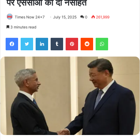
पर एससीओ को दी नसीहत
Times Now 24x7
July 15, 2025
0
261,999
3 minutes read
Facebook
Twitter
LinkedIn
Tumblr
Pinterest
Reddit
WhatsApp