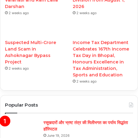
Varanasi and Ram Lalla
Division from August 1,
Darshan
2026
2 weeks ago
2 weeks ago
Suspected Multi-Crore
Income Tax Department
Land Scam in
Celebrates 167th Income
Ashoknagar Bypass
Tax Day in Bhopal,
Project
Honours Excellence in
Tax Administration,
2 weeks ago
Sports and Education
2 weeks ago
Popular Posts
रसूखदारों और भ्रष्ट तंत्र की मिलीभगत का पर्याय सिद्धांता
हॉस्पिटल
June 19, 2026