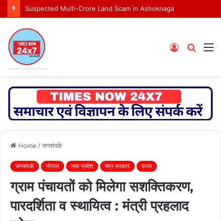
Suspected Multi-Crore Land Scam in Ashoknagar Bypass Project
Log
Searc
M
In
for
Home
/
जनसंपर्क
जनसंपर्क
भोपाल
मध्य प्रदेश
मप्र सरकार
राज्य
ग्राम पंचायतों को मिलेगा सशक्तिकरण,
पारदर्शिता व स्थायित्व : मंत्री प्रहलाद