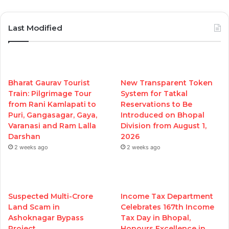
Last Modified
Bharat Gaurav Tourist
New Transparent Token
Train: Pilgrimage Tour
System for Tatkal
from Rani Kamlapati to
Reservations to Be
Puri, Gangasagar, Gaya,
Introduced on Bhopal
Varanasi and Ram Lalla
Division from August 1,
Darshan
2026
2 weeks ago
2 weeks ago
Suspected Multi-Crore
Income Tax Department
Land Scam in
Celebrates 167th Income
Ashoknagar Bypass
Tax Day in Bhopal,
Project
Honours Excellence in