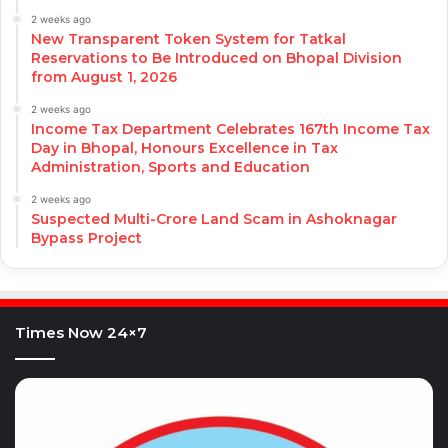
2 weeks ago
New Transparent Token System for Tatkal
Reservations to Be Introduced on Bhopal Division
from August 1, 2026
2 weeks ago
Income Tax Department Celebrates 167th Income Tax
Day in Bhopal, Honours Excellence in Tax
Administration, Sports and Education
2 weeks ago
Suspected Multi-Crore Land Scam in Ashoknagar
Bypass Project
Times Now 24×7