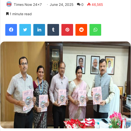
Times Now 24x7
June 24, 2025
0
46,565
1 minute read
Facebook
Twitter
LinkedIn
Tumblr
Pinterest
Reddit
WhatsApp