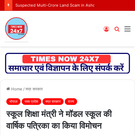
Suspected Multi-Crore Land Scam in Ashoknagar Bypass Project
Log
Searc
M
In
for
Home
/
मप्र सरकार
भोपाल
मध्य प्रदेश
मप्र सरकार
राज्य
स्कूल शिक्षा मंत्री ने मॉडल स्कूल की
वार्षिक पत्रिका का किया विमोचन