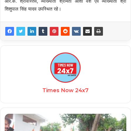
आर.के. श्रीवास्तव, व्याख्याता श्रीमती आशा वैश एवं व्याख्याता श्री
शिशुपाल सिंह यादव उपस्थित रहे।
Times Now 24x7