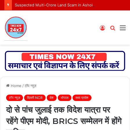
Suspected Multi-Crore Land Scam in Ashoknagar Bypass Project
Log
Searc
M
In
for
Home
/
टॉप न्यूज़
टॉप न्यूज़
दिल्ली NCR
देश
भोपाल
मध्य प्रदेश
दो से पांच जुलाई तक विदेश यात्रा पर
रहेंगे पीएम मोदी, BRICS सम्मेलन में होंगे