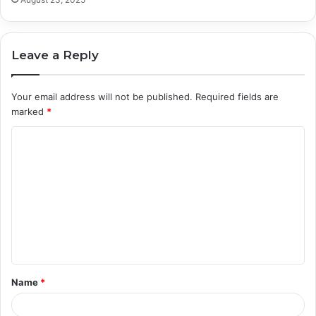
Leave a Reply
Your email address will not be published.
Required fields are
marked
*
C
o
m
m
e
n
t
Name
*
*