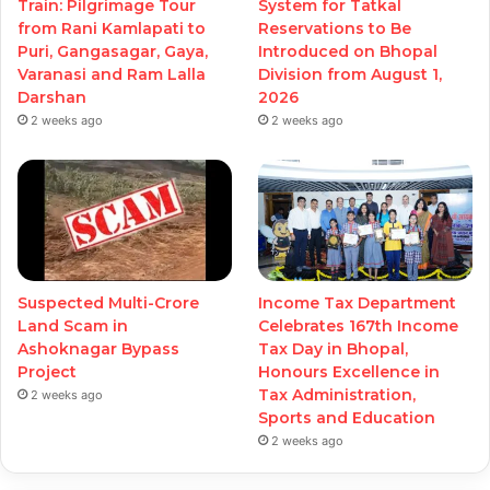
Train: Pilgrimage Tour
System for Tatkal
from Rani Kamlapati to
Reservations to Be
Puri, Gangasagar, Gaya,
Introduced on Bhopal
Varanasi and Ram Lalla
Division from August 1,
Darshan
2026
2 weeks ago
2 weeks ago
Suspected Multi-Crore
Income Tax Department
Land Scam in
Celebrates 167th Income
Ashoknagar Bypass
Tax Day in Bhopal,
Project
Honours Excellence in
Tax Administration,
2 weeks ago
Sports and Education
2 weeks ago