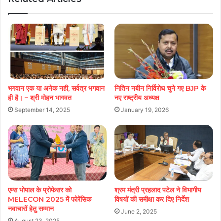
भगवान एक या अनेक नही, सर्वत्र भगवान
नितिन नबीन निर्विरोध चुने गए BJP के
ही है। – श्री मोहन भागवत
नए राष्ट्रीय अध्यक्ष
September 14, 2025
January 19, 2026
एम्स भोपाल के प्रोफेसर को
श्रम मंत्री प्रहलाद पटेल ने विभागीय
MELECON 2025 में फोरेंसिक
विषयों की समीक्षा कर दिए निर्देश
नवाचारों हेतु सम्मान
June 2, 2025
August 23, 2025