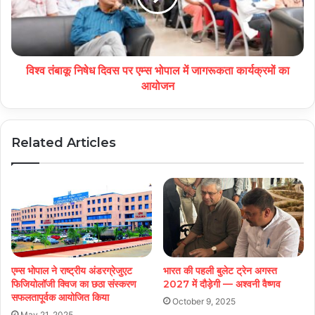
विश्व तंबाकू निषेध दिवस पर एम्स भोपाल में जागरूकता कार्यक्रमों का
आयोजन
Related Articles
एम्स भोपाल ने राष्ट्रीय अंडरग्रेजुएट
भारत की पहली बुलेट ट्रेन अगस्त
फिजियोलॉजी क्विज का छठा संस्करण
2027 में दौड़ेगी — अश्वनी वैष्णव
सफलतापूर्वक आयोजित किया
October 9, 2025
May 21, 2025