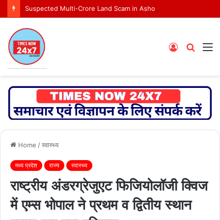
Suspected Multi-Crore Land Scam in Ashoknagar Bypass Project
Log
Searc
M
In
for
Home
/
स्वास्थ्य
मध्य प्रदेश
राज्य
स्वास्थ्य
राष्ट्रीय अंडरग्रेजुएट फिजियोलॉजी क्विज
में एम्स भोपाल ने प्रथम व द्वितीय स्थान