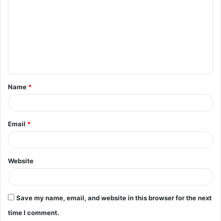
o
m
m
e
n
t
Name
*
*
Email
*
Website
Save my name, email, and website in this browser for the next
time I comment.