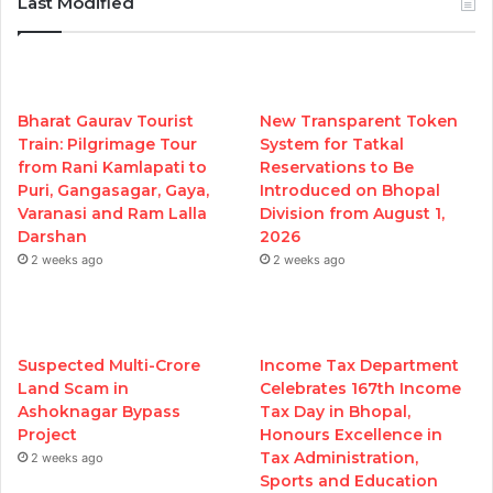
Last Modified
Bharat Gaurav Tourist
New Transparent Token
Train: Pilgrimage Tour
System for Tatkal
from Rani Kamlapati to
Reservations to Be
Puri, Gangasagar, Gaya,
Introduced on Bhopal
Varanasi and Ram Lalla
Division from August 1,
Darshan
2026
2 weeks ago
2 weeks ago
Suspected Multi-Crore
Income Tax Department
Land Scam in
Celebrates 167th Income
Ashoknagar Bypass
Tax Day in Bhopal,
Project
Honours Excellence in
Tax Administration,
2 weeks ago
Sports and Education