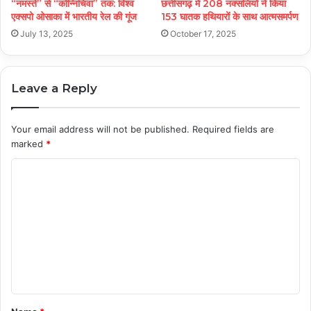
“नमस्ते” से “कोन्निचिवा” तक: विश्व
छत्तीसगढ़ में 208 नक्सलियों ने किया
एक्सपो ओसाका में भारतीय रेल की गूंज
153 घातक हथियारों के साथ आत्मसमर्पण
July 13, 2025
October 17, 2025
Leave a Reply
Your email address will not be published.
Required fields are
marked
*
C
o
m
m
e
n
t