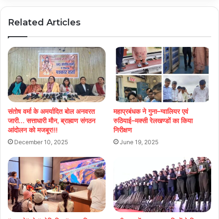
Related Articles
संतोष वर्मा के अमर्यादित बोल अनवरत
महाप्रबंधक ने गुना–ग्वालियर एवं
जारी… सत्ताधारी मौन, ब्राह्मण संगठन
रुठियाई–मक्सी रेलखण्डों का किया
आंदोलन को मजबूर!!!
निरीक्षण
December 10, 2025
June 19, 2025