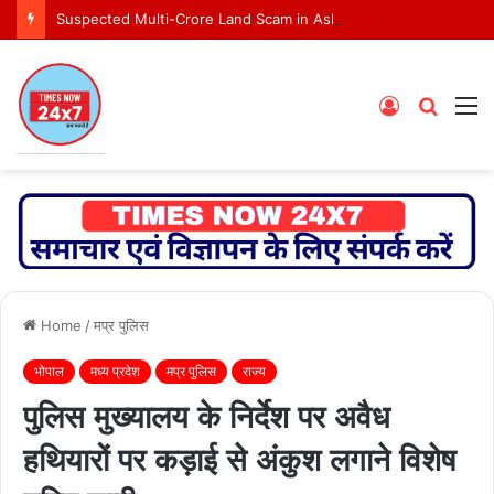
Suspected Multi-Crore Land Scam in Ashoknagar Bypass Project
Log
Searc
M
In
for
Home
/
मप्र पुलिस
भोपाल
मध्य प्रदेश
मप्र पुलिस
राज्य
पुलिस मुख्यालय के निर्देश पर अवैध
हथियारों पर कड़ाई से अंकुश लगाने विशेष