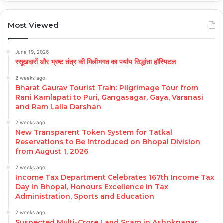
Most Viewed
June 19, 2026
रसूखदारों और भ्रष्ट तंत्र की मिलीभगत का पर्याय सिद्धांता हॉस्पिटल
2 weeks ago
Bharat Gaurav Tourist Train: Pilgrimage Tour from
Rani Kamlapati to Puri, Gangasagar, Gaya, Varanasi
and Ram Lalla Darshan
2 weeks ago
New Transparent Token System for Tatkal
Reservations to Be Introduced on Bhopal Division
from August 1, 2026
2 weeks ago
Income Tax Department Celebrates 167th Income Tax
Day in Bhopal, Honours Excellence in Tax
Administration, Sports and Education
2 weeks ago
Suspected Multi-Crore Land Scam in Ashoknagar