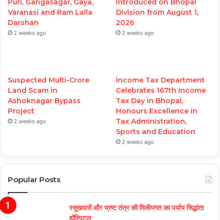
Puri, Gangasagar, Gaya,
Introduced on Bhopal
Varanasi and Ram Lalla
Division from August 1,
Darshan
2026
2 weeks ago
2 weeks ago
Suspected Multi-Crore
Income Tax Department
Land Scam in
Celebrates 167th Income
Ashoknagar Bypass
Tax Day in Bhopal,
Project
Honours Excellence in
Tax Administration,
2 weeks ago
Sports and Education
2 weeks ago
Popular Posts
रसूखदारों और भ्रष्ट तंत्र की मिलीभगत का पर्याय सिद्धांता
हॉस्पिटल