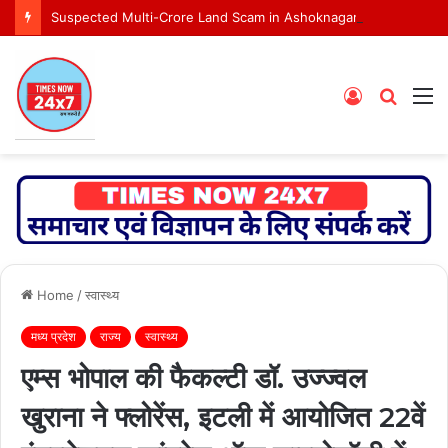
Suspected Multi-Crore Land Scam in Ashoknagar Bypass Project
Log
Searc
M
In
for
Home
/
स्वास्थ्य
मध्य प्रदेश
राज्य
स्वास्थ्य
एम्स भोपाल की फैकल्टी डॉ. उज्ज्वल
खुराना ने फ्लोरेंस, इटली में आयोजित 22वें