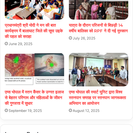
प्रधानमंत्री श्री मोदी ने मन की बात
यात्रा के दौरान परिजनों से बिछड़ी 14
कार्यक्रम में बालाघाट जिले की सूमा उइके
वर्षीय बालिका को RPF ने दी नई मुस्कान
की पहल को सराहा
July 26, 2025
June 29, 2025
एम्स भोपाल में स्तन कैंसर के उन्नत इलाज
एम्स भोपाल की स्मार्ट यूनिट द्वारा विश्व
से बेहतर परिणाम और महिलाओं के जीवन
स्तनपान सप्ताह पर स्तनपान जागरूकता
की गुणवत्ता में सुधार
अभियान का आयोजन
September 19, 2025
August 12, 2025