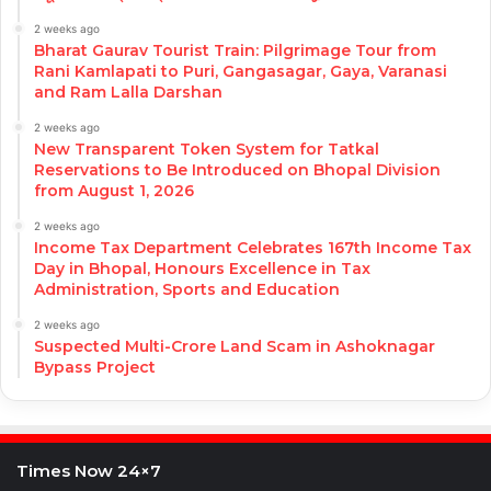
2 weeks ago
Bharat Gaurav Tourist Train: Pilgrimage Tour from
Rani Kamlapati to Puri, Gangasagar, Gaya, Varanasi
and Ram Lalla Darshan
2 weeks ago
New Transparent Token System for Tatkal
Reservations to Be Introduced on Bhopal Division
from August 1, 2026
2 weeks ago
Income Tax Department Celebrates 167th Income Tax
Day in Bhopal, Honours Excellence in Tax
Administration, Sports and Education
2 weeks ago
Suspected Multi-Crore Land Scam in Ashoknagar
Bypass Project
Times Now 24×7