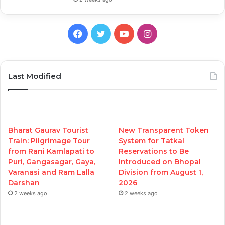
Facebook
Twitter
YouTube
Instagram
Last Modified
Bharat Gaurav Tourist
New Transparent Token
Train: Pilgrimage Tour
System for Tatkal
from Rani Kamlapati to
Reservations to Be
Puri, Gangasagar, Gaya,
Introduced on Bhopal
Varanasi and Ram Lalla
Division from August 1,
Darshan
2026
2 weeks ago
2 weeks ago