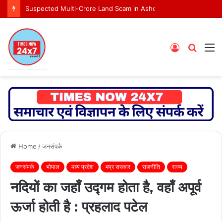
Suspected Multi-Crore Land Scam in Ashoknagar Bypass Project
Log
Searc
M
In
for
Home
/
जनसंपर्क
जनसंपर्क
भोपाल
मध्य प्रदेश
मप्र सरकार
राजनीति
राज्य
नदियों का जहाँ उद्गम होता है, वहाँ अपूर्व
ऊर्जा होती है : प्रहलाद पटेल