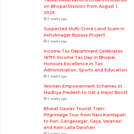
Tatkal Reservations to Be Introduced
on Bhopal Division from August 1,
2026
2 weeks ago
Suspected Multi-Crore Land Scam in
Ashoknagar Bypass Project
2 weeks ago
Income Tax Department Celebrates
167th Income Tax Day in Bhopal,
Honours Excellence in Tax
Administration, Sports and Education
2 weeks ago
Women Empowerment Schemes in
Madhya Pradesh to Get a Major Boost
2 weeks ago
Bharat Gaurav Tourist Train:
Pilgrimage Tour from Rani Kamlapati
to Puri, Gangasagar, Gaya, Varanasi
and Ram Lalla Darshan
2 weeks ago