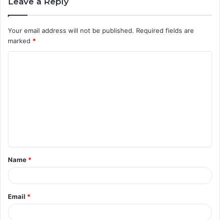
Leave a Reply
Your email address will not be published.
Required fields are
marked
*
C
o
m
m
e
n
t
Name
*
*
Email
*