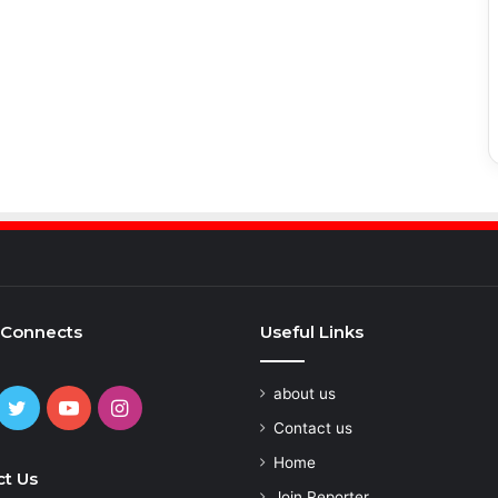
 Connects
Useful Links
about us
cebook
Twitter
YouTube
Instagram
Contact us
Home
t Us
Join Reporter