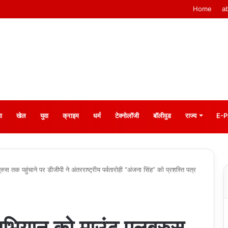
Home
a
ा
खेल
युवा
क्राइम
धर्म
टेक्नोलॉजी
बॉलीवुड
राज्य
E-P
रुस तक पहुंचाने पर डीजीपी ने अंतरराष्ट्रीय पर्वतारोही “अंजना सिंह” को प्रशस्ति पत्र
’ अभियान को माउंट एलब्रुस