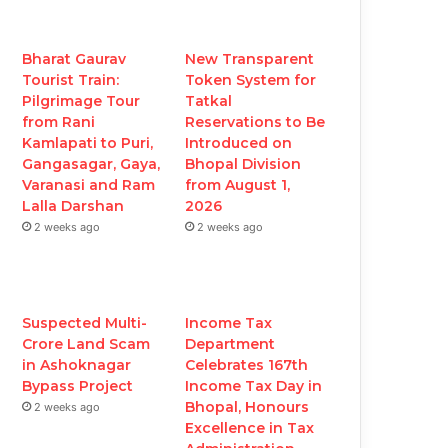
Bharat Gaurav
New Transparent
Tourist Train:
Token System for
Pilgrimage Tour
Tatkal
from Rani
Reservations to Be
Kamlapati to Puri,
Introduced on
Gangasagar, Gaya,
Bhopal Division
Varanasi and Ram
from August 1,
Lalla Darshan
2026
2 weeks ago
2 weeks ago
Suspected Multi-
Income Tax
Crore Land Scam
Department
in Ashoknagar
Celebrates 167th
Bypass Project
Income Tax Day in
Bhopal, Honours
2 weeks ago
Excellence in Tax