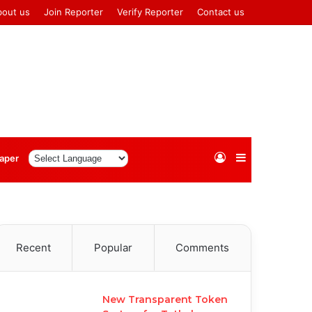
bout us
Join Reporter
Verify Reporter
Contact us
Log
Sidebar
aper
In
Recent
Popular
Comments
New Transparent Token