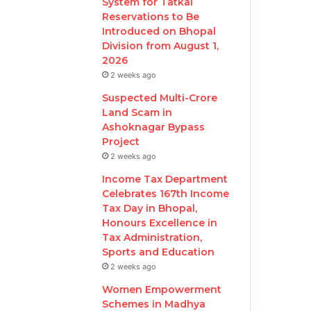
System for Tatkal
Reservations to Be
Introduced on Bhopal
Division from August 1,
2026
2 weeks ago
Suspected Multi-Crore
Land Scam in
Ashoknagar Bypass
Project
2 weeks ago
Income Tax Department
Celebrates 167th Income
Tax Day in Bhopal,
Honours Excellence in
Tax Administration,
Sports and Education
2 weeks ago
Women Empowerment
Schemes in Madhya