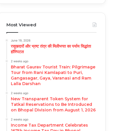
Most Viewed
June 19, 2026
रसूखदारों और भ्रष्ट तंत्र की मिलीभगत का पर्याय सिद्धांता
हॉस्पिटल
2 weeks ago
Bharat Gaurav Tourist Train: Pilgrimage
Tour from Rani Kamlapati to Puri,
Gangasagar, Gaya, Varanasi and Ram
Lalla Darshan
2 weeks ago
New Transparent Token System for
Tatkal Reservations to Be Introduced
on Bhopal Division from August 1, 2026
2 weeks ago
Income Tax Department Celebrates
167th Income Tax Day in Bhopal,