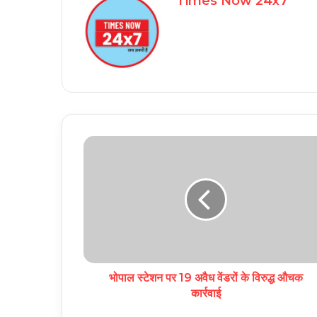
Times Now 24x7
भोपाल स्टेशन पर 19 अवैध वेंडरों के विरुद्ध औचक
कार्रवाई