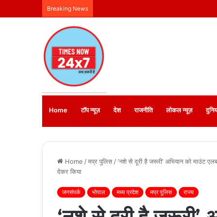
Breaking News
Home
टॉप न्यूज़
देश
राजनीति
लोकल न्यूज़
दुनिय
Home
/
मप्र पुलिस
/
‘नशे से दूरी है जरूरी’ अभियान को माउंट एलब्
देकर किया
जनसंपर्क
भोपाल
मध्य प्रदेश
मप्र पुलिस
राज्य
‘नशे से दूरी है जरूरी