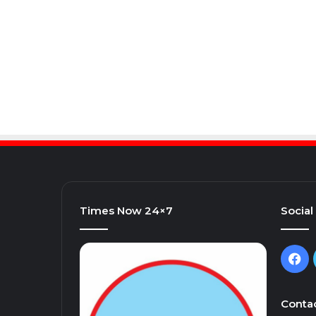
Times Now 24×7
Social
Fa
Contac