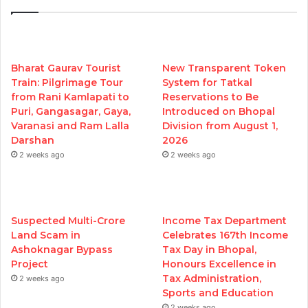
Bharat Gaurav Tourist
New Transparent Token
Train: Pilgrimage Tour
System for Tatkal
from Rani Kamlapati to
Reservations to Be
Puri, Gangasagar, Gaya,
Introduced on Bhopal
Varanasi and Ram Lalla
Division from August 1,
Darshan
2026
2 weeks ago
2 weeks ago
Suspected Multi-Crore
Income Tax Department
Land Scam in
Celebrates 167th Income
Ashoknagar Bypass
Tax Day in Bhopal,
Project
Honours Excellence in
Tax Administration,
2 weeks ago
Sports and Education
2 weeks ago