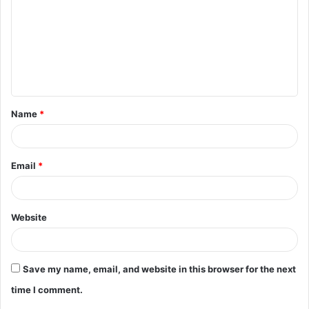
m
m
e
n
t
Name
*
*
Email
*
Website
Save my name, email, and website in this browser for the next
time I comment.