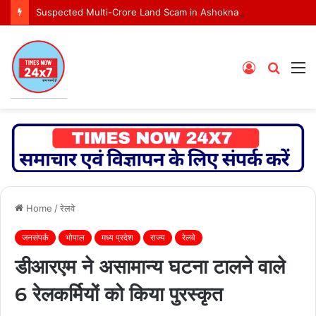
Suspected Multi-Crore Land Scam in Ashoknagar Bypass Project
Log
Searc
M
In
for
Home
/
रेलवे
जनसंपर्क
भोपाल
मध्य प्रदेश
राज्य
रेलवे
डीआरएम ने असामान्य घटना टालने वाले
6 रेलकर्मियों को किया पुरस्कृत