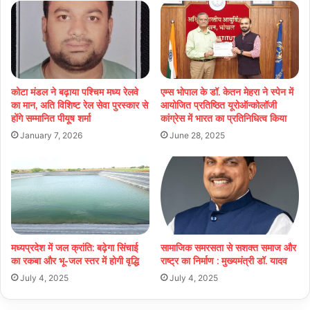
कोटा मंडल ने बढ़ाया पश्चिम मध्य रेलवे
एम्स भोपाल के डॉ. केतन मेहरा ने स्पेन में
का मान, अति विशिष्ट रेल सेवा पुरस्कार से
आयोजित प्रतिष्ठित यूरोऑन्कोलॉजी
होंगे सम्मानित पीयूष शर्मा
कांग्रेस में भारत का प्रतिनिधित्व किया
January 7, 2026
June 28, 2025
मध्यप्रदेश में जल क्रांति: बढ़ेगा सिंचाई
सामाजिक समरसता से सशक्त समाज और
का रकबा और भू-जल स्तर में होगी वृद्धि
राष्ट्र का निर्माण : मुख्यमंत्री डॉ. यादव
July 4, 2025
July 4, 2025