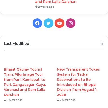
and Ram Lalla Darshan
2 weeks ago
Facebook
Twitter
YouTube
Instagram
Last Modified
Bharat Gaurav Tourist
New Transparent Token
Train: Pilgrimage Tour
System for Tatkal
from Rani Kamlapati to
Reservations to Be
Puri, Gangasagar, Gaya,
Introduced on Bhopal
Varanasi and Ram Lalla
Division from August 1,
Darshan
2026
2 weeks ago
2 weeks ago