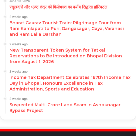
June 19, 2026
रसूखदारों और भ्रष्ट तंत्र की मिलीभगत का पर्याय सिद्धांता हॉस्पिटल
2 weeks ago
Bharat Gaurav Tourist Train: Pilgrimage Tour from
Rani Kamlapati to Puri, Gangasagar, Gaya, Varanasi
and Ram Lalla Darshan
2 weeks ago
New Transparent Token System for Tatkal
Reservations to Be Introduced on Bhopal Division
from August 1, 2026
2 weeks ago
Income Tax Department Celebrates 167th Income Tax
Day in Bhopal, Honours Excellence in Tax
Administration, Sports and Education
2 weeks ago
Suspected Multi-Crore Land Scam in Ashoknagar
Bypass Project