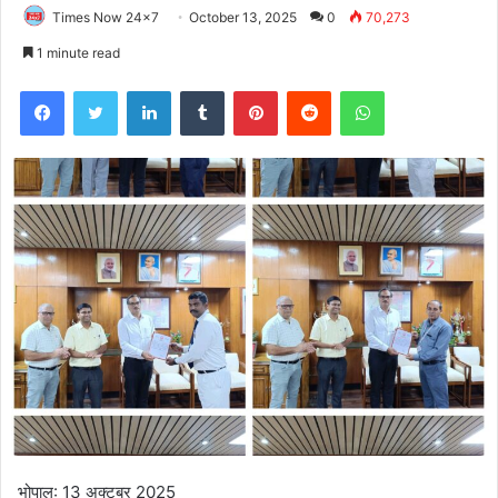
Times Now 24x7
October 13, 2025
0
70,273
1 minute read
Facebook
Twitter
LinkedIn
Tumblr
Pinterest
Reddit
WhatsApp
भोपाल: 13 अक्टूबर 2025