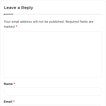
Leave a Reply
Your email address will not be published.
Required fields are
marked
*
C
o
m
m
e
n
t
Name
*
*
Email
*