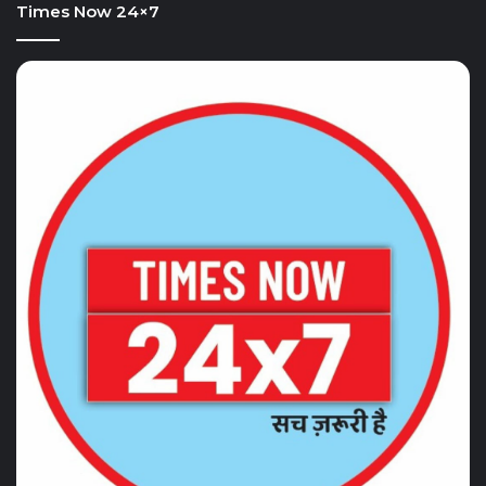
Times Now 24×7