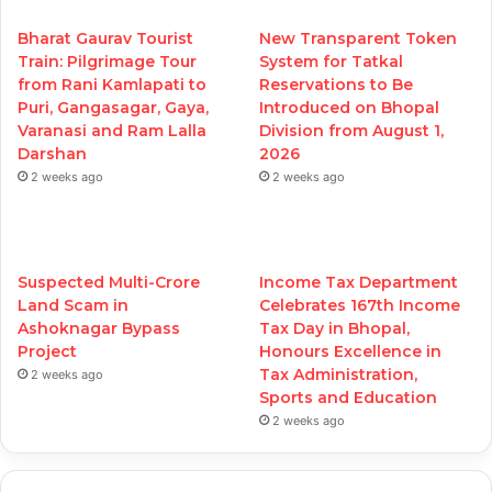
Bharat Gaurav Tourist
New Transparent Token
Train: Pilgrimage Tour
System for Tatkal
from Rani Kamlapati to
Reservations to Be
Puri, Gangasagar, Gaya,
Introduced on Bhopal
Varanasi and Ram Lalla
Division from August 1,
Darshan
2026
2 weeks ago
2 weeks ago
Suspected Multi-Crore
Income Tax Department
Land Scam in
Celebrates 167th Income
Ashoknagar Bypass
Tax Day in Bhopal,
Project
Honours Excellence in
Tax Administration,
2 weeks ago
Sports and Education
2 weeks ago