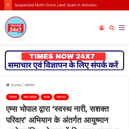
Suspected Multi-Crore Land Scam in Ashoknagar Bypass Project
Log
Searc
M
In
for
Home
/
स्वास्थ्य
भोपाल
मध्य प्रदेश
राज्य
स्वास्थ्य
एम्स भोपाल द्वारा ‘स्वस्थ नारी, सशक्त
परिवार’ अभियान के अंतर्गत आयुष्मान