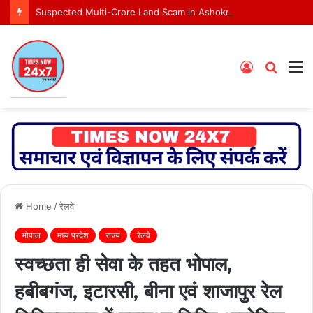
Suspected Multi-Crore Land Scam in Ashoknagar Bypass Project
Log
Searc
M
In
for
Home
/
रेलवे
भोपाल
मध्य प्रदेश
राज्य
रेलवे
स्वच्छता ही सेवा के तहत भोपाल,
हबीबगंज, इटारसी, बीना एवं शाजापुर रेल