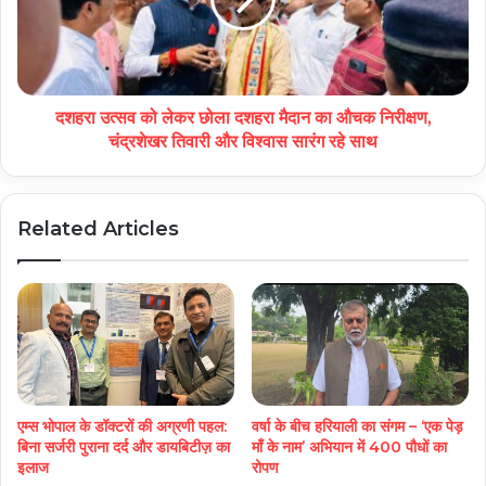
दशहरा उत्सव को लेकर छोला दशहरा मैदान का औचक निरीक्षण,
चंद्रशेखर तिवारी और विश्वास सारंग रहे साथ
Related Articles
एम्स भोपाल के डॉक्टरों की अग्रणी पहल:
वर्षा के बीच हरियाली का संगम – ‘एक पेड़
बिना सर्जरी पुराना दर्द और डायबिटीज़ का
माँ के नाम’ अभियान में 400 पौधों का
इलाज
रोपण