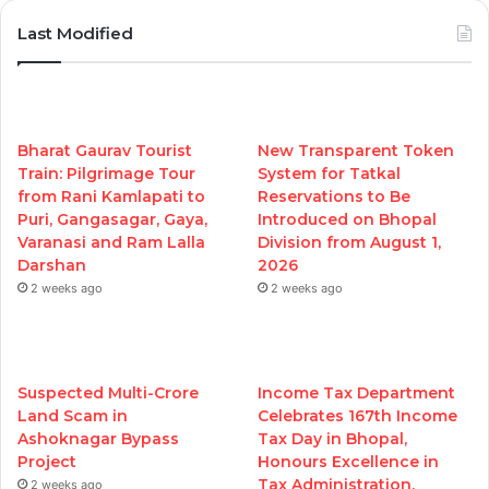
Last Modified
Bharat Gaurav Tourist
New Transparent Token
Train: Pilgrimage Tour
System for Tatkal
from Rani Kamlapati to
Reservations to Be
Puri, Gangasagar, Gaya,
Introduced on Bhopal
Varanasi and Ram Lalla
Division from August 1,
Darshan
2026
2 weeks ago
2 weeks ago
Suspected Multi-Crore
Income Tax Department
Land Scam in
Celebrates 167th Income
Ashoknagar Bypass
Tax Day in Bhopal,
Project
Honours Excellence in
Tax Administration,
2 weeks ago