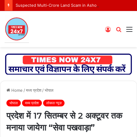
Suspected Multi-Crore Land Scam in Ashoknagar Bypass Project
Log
Searc
M
In
for
Home
/
मध्य प्रदेश
/
भोपाल
भोपाल
मध्य प्रदेश
लोकल न्यूज़
प्रदेश में 17 सितम्बर से 2 अक्टूवर तक
मनाया जायेगा “सेवा पखवाड़ा”