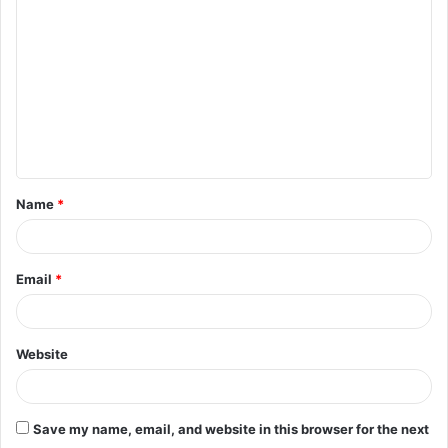
o
m
m
e
n
t
Name
*
*
Email
*
Website
Save my name, email, and website in this browser for the next