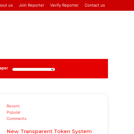
bout us
Join Reporter
Verify Reporter
Contact us
Log
Sidebar
aper
In
Recent
Popular
Comments
New Transparent Token System