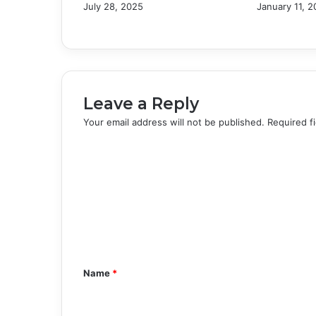
July 28, 2025
January 11, 
Leave a Reply
Your email address will not be published.
Required f
C
o
m
m
e
n
Name
*
t
*