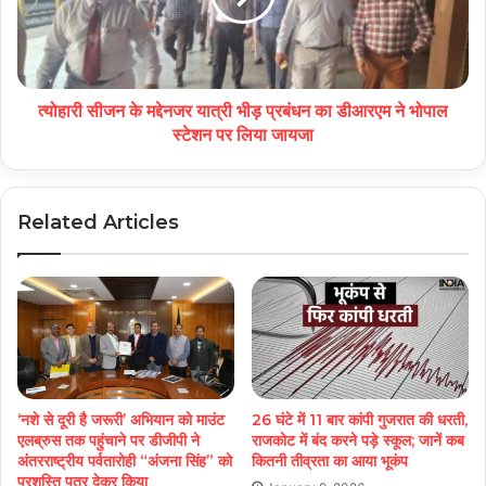
त्योहारी सीजन के मद्देनजर यात्री भीड़ प्रबंधन का डीआरएम ने भोपाल
स्टेशन पर लिया जायजा
Related Articles
‘नशे से दूरी है जरूरी’ अभियान को माउंट
26 घंटे में 11 बार कांपी गुजरात की धरती,
एलब्रुस तक पहुंचाने पर डीजीपी ने
राजकोट में बंद करने पड़े स्कूल; जानें कब
अंतरराष्ट्रीय पर्वतारोही “अंजना सिंह” को
कितनी तीव्रता का आया भूकंप
प्रशस्ति पत्र देकर किया