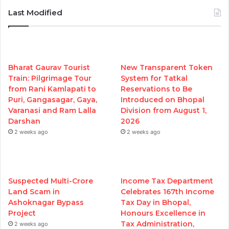
Last Modified
Bharat Gaurav Tourist
New Transparent Token
Train: Pilgrimage Tour
System for Tatkal
from Rani Kamlapati to
Reservations to Be
Puri, Gangasagar, Gaya,
Introduced on Bhopal
Varanasi and Ram Lalla
Division from August 1,
Darshan
2026
2 weeks ago
2 weeks ago
Suspected Multi-Crore
Income Tax Department
Land Scam in
Celebrates 167th Income
Ashoknagar Bypass
Tax Day in Bhopal,
Project
Honours Excellence in
Tax Administration,
2 weeks ago