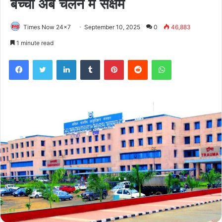
बच्ची अब चलने में सक्षम
Times Now 24x7
September 10, 2025
0
46,883
1 minute read
Facebook
Twitter
LinkedIn
Tumblr
Pinterest
Reddit
WhatsApp