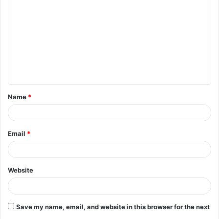
o
m
m
e
n
t
Name
*
*
Email
*
Website
Save my name, email, and website in this browser for the next