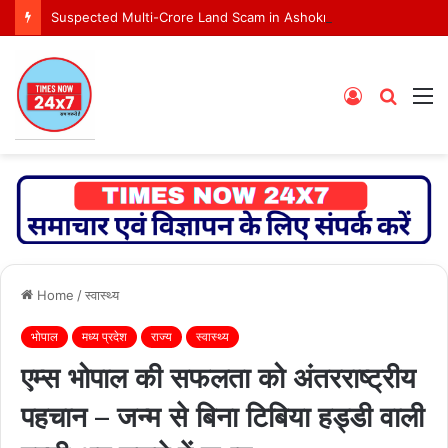
Suspected Multi-Crore Land Scam in Ashoknagar Bypass Project
Log
Searc
M
In
for
Home
/
स्वास्थ्य
भोपाल
मध्य प्रदेश
राज्य
स्वास्थ्य
एम्स भोपाल की सफलता को अंतरराष्ट्रीय
पहचान – जन्म से बिना टिबिया हड्डी वाली