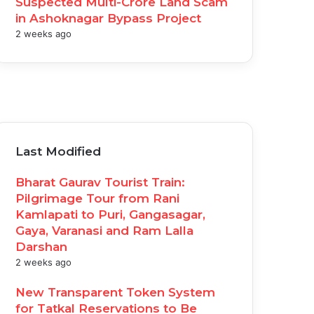
Suspected Multi-Crore Land Scam
in Ashoknagar Bypass Project
2 weeks ago
acebook
witter
ouTube
nstagram
Last Modified
Bharat Gaurav Tourist Train:
Pilgrimage Tour from Rani
Kamlapati to Puri, Gangasagar,
Gaya, Varanasi and Ram Lalla
Darshan
2 weeks ago
New Transparent Token System
for Tatkal Reservations to Be