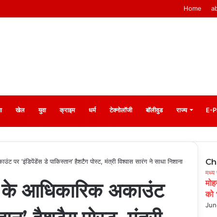
Home
a
ा
खेल
युवा
क्राइम
धर्म
टेक्नोलॉजी
बॉलीवुड
राज्य
E-P
Ch
ट पर ‘इंडिपेंडेंस डे पाकिस्तान’ हैशटैग पोस्ट, मंत्री विश्वास सारंग ने साधा निशाना
Clo
मध्य 
रेस के आधिकारिक अकाउंट
मोह
को 
Jun