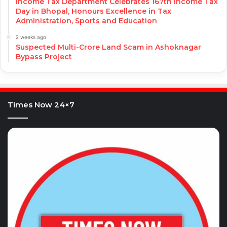
Income Tax Department Celebrates 167th Income Tax
Day in Bhopal, Honours Excellence in Tax
Administration, Sports and Education
2 weeks ago
Suspected Multi-Crore Land Scam in Ashoknagar
Bypass Project
Times Now 24×7