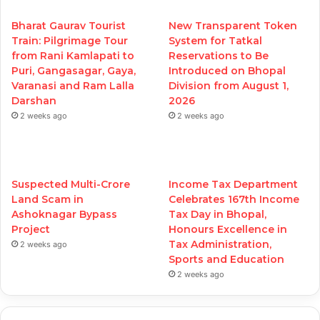
Bharat Gaurav Tourist
New Transparent Token
Train: Pilgrimage Tour
System for Tatkal
from Rani Kamlapati to
Reservations to Be
Puri, Gangasagar, Gaya,
Introduced on Bhopal
Varanasi and Ram Lalla
Division from August 1,
Darshan
2026
2 weeks ago
2 weeks ago
Suspected Multi-Crore
Income Tax Department
Land Scam in
Celebrates 167th Income
Ashoknagar Bypass
Tax Day in Bhopal,
Project
Honours Excellence in
Tax Administration,
2 weeks ago
Sports and Education
2 weeks ago