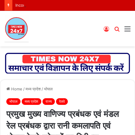
Income Tax Department Celebrates 167th Income Tax Day in Bhopal, Honours Excellence in Tax Administration, Sports and Education
Log
Searc
M
In
for
Home
/
मध्य प्रदेश
/
भोपाल
भोपाल
मध्य प्रदेश
राज्य
रेलवे
प्रमुख मुख्य वाणिज्य प्रबंधक एवं मंडल
रेल प्रबंधक द्वारा रानी कमलापति एवं