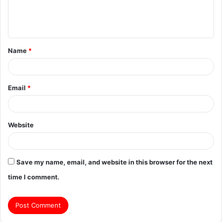
e
n
t
Name
*
*
Email
*
Website
Save my name, email, and website in this browser for the next
time I comment.