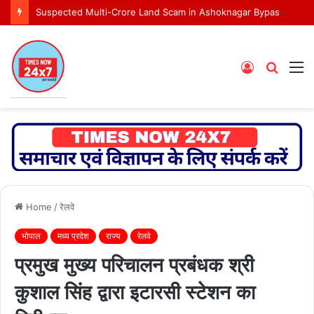
Suspected Multi-Crore Land Scam in Ashoknagar Bypass Project
Log
Searc
M
In
for
Home
/
रेलवे
भोपाल
मध्य प्रदेश
राज्य
रेलवे
प्रमुख मुख्य परिचालन प्रबंधक श्री
कुशाल सिंह द्वारा इटारसी स्टेशन का