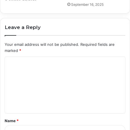
September 16, 2025
Leave a Reply
Your email address will not be published.
Required fields are
marked
*
C
o
m
m
e
n
t
Name
*
*