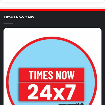
Times Now 24×7