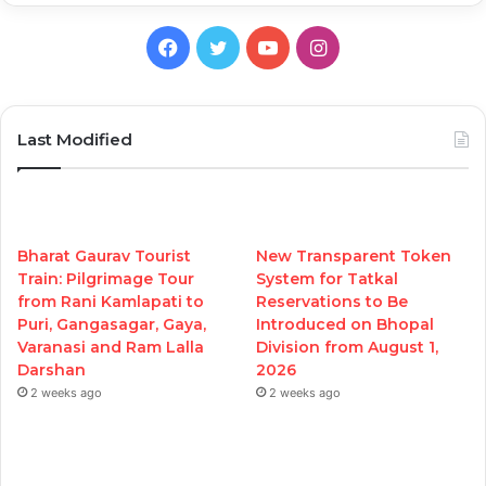
Facebook
Twitter
YouTube
Instagram
Last Modified
Bharat Gaurav Tourist
New Transparent Token
Train: Pilgrimage Tour
System for Tatkal
from Rani Kamlapati to
Reservations to Be
Puri, Gangasagar, Gaya,
Introduced on Bhopal
Varanasi and Ram Lalla
Division from August 1,
Darshan
2026
2 weeks ago
2 weeks ago