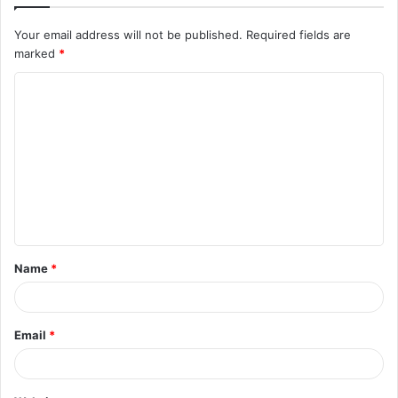
Your email address will not be published.
Required fields are
marked
*
C
o
m
m
e
n
t
Name
*
*
Email
*