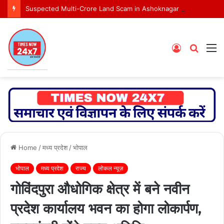
Suspected Multi-Crore Land Scam in Ashoknagar Bypass Project
Log
Searc
M
In
for
Home
/
मध्य प्रदेश
/
भोपाल
भोपाल
मध्य प्रदेश
राज्य
लोकल न्यूज़
गोविंदपुरा औधोगिक क्षेत्र में बने नवीन
प्रदेश कार्यालय भवन का होगा लोकार्पण,