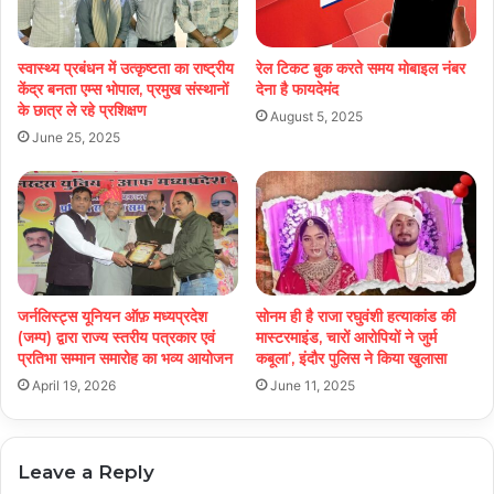
स्वास्थ्य प्रबंधन में उत्कृष्टता का राष्ट्रीय
रेल टिकट बुक करते समय मोबाइल नंबर
केंद्र बनता एम्स भोपाल, प्रमुख संस्थानों
देना है फायदेमंद
के छात्र ले रहे प्रशिक्षण
August 5, 2025
June 25, 2025
जर्नलिस्ट्स यूनियन ऑफ़ मध्यप्रदेश
सोनम ही है राजा रघुवंशी हत्याकांड की
(जम्प) द्वारा राज्य स्तरीय पत्रकार एवं
मास्टरमाइंड, चारों आरोपियों ने जुर्म
प्रतिभा सम्मान समारोह का भव्य आयोजन
कबूला’, इंदौर पुलिस ने किया खुलासा
April 19, 2026
June 11, 2025
Leave a Reply