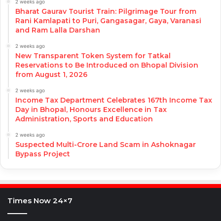
2 weeks ago
Bharat Gaurav Tourist Train: Pilgrimage Tour from
Rani Kamlapati to Puri, Gangasagar, Gaya, Varanasi
and Ram Lalla Darshan
2 weeks ago
New Transparent Token System for Tatkal
Reservations to Be Introduced on Bhopal Division
from August 1, 2026
2 weeks ago
Income Tax Department Celebrates 167th Income Tax
Day in Bhopal, Honours Excellence in Tax
Administration, Sports and Education
2 weeks ago
Suspected Multi-Crore Land Scam in Ashoknagar
Bypass Project
Times Now 24×7