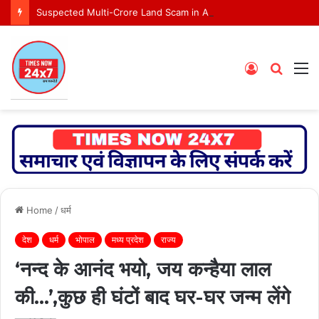
Suspected Multi-Crore Land Scam in Ashoknagar Bypass Project
Log
Searc
M
In
for
Home
/
धर्म
देश
धर्म
भोपाल
मध्य प्रदेश
राज्य
‘नन्द के आनंद भयो, जय कन्हैया लाल
की…’,कुछ ही घंटों बाद घर-घर जन्म लेंगे