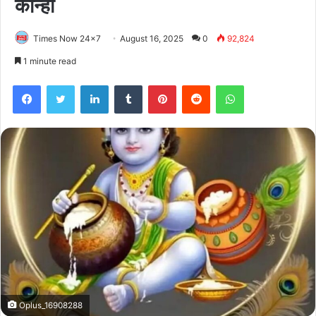
कान्हा
Times Now 24x7
August 16, 2025
0
92,824
1 minute read
Facebook
Twitter
LinkedIn
Tumblr
Pinterest
Reddit
WhatsApp
Oplus_16908288