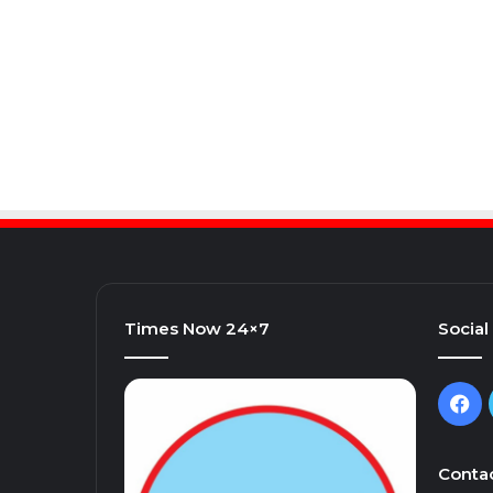
Times Now 24×7
Social
Fa
Contac