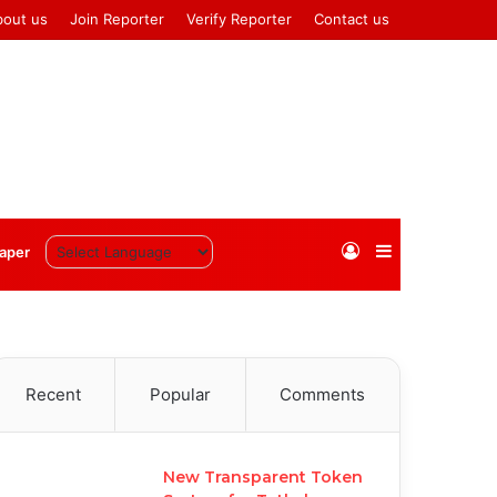
bout us
Join Reporter
Verify Reporter
Contact us
Log
Sidebar
aper
In
Recent
Popular
Comments
New Transparent Token