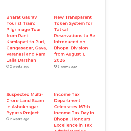
b
t
u
a
o
e
b
g
Bharat Gaurav
New Transparent
Tourist Train:
Token System for
o
r
e
r
Pilgrimage Tour
Tatkal
from Rani
Reservations to Be
k
a
Kamlapati to Puri,
Introduced on
Gangasagar, Gaya,
Bhopal Division
m
Varanasi and Ram
from August 1,
Lalla Darshan
2026
2 weeks ago
2 weeks ago
Suspected Multi-
Income Tax
Crore Land Scam
Department
in Ashoknagar
Celebrates 167th
Bypass Project
Income Tax Day in
Bhopal, Honours
2 weeks ago
Excellence in Tax