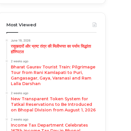
Most Viewed
June 19, 2026
रसूखदारों और भ्रष्ट तंत्र की मिलीभगत का पर्याय सिद्धांता
हॉस्पिटल
2 weeks ago
Bharat Gaurav Tourist Train: Pilgrimage
Tour from Rani Kamlapati to Puri,
Gangasagar, Gaya, Varanasi and Ram
Lalla Darshan
2 weeks ago
New Transparent Token System for
Tatkal Reservations to Be Introduced
on Bhopal Division from August 1, 2026
2 weeks ago
Income Tax Department Celebrates
167th Income Tax Day in Bhopal,