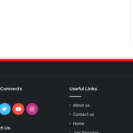
 Connects
Useful Links
about us
cebook
Twitter
YouTube
Instagram
Contact us
Home
t Us
Join Reporter