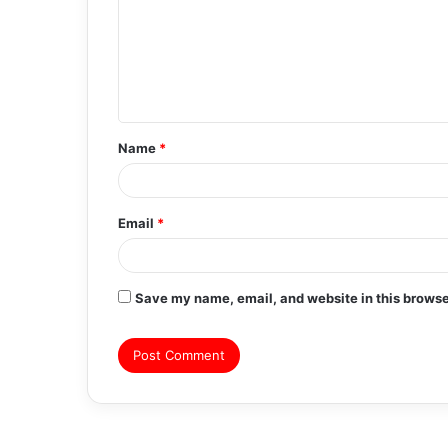
m
m
e
n
t
Name
*
*
Email
*
Save my name, email, and website in this browse