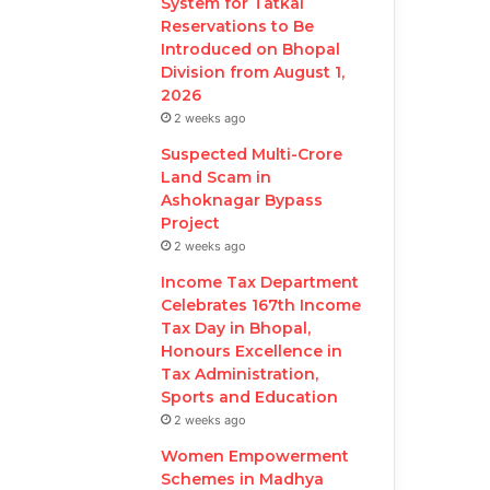
System for Tatkal
Reservations to Be
Introduced on Bhopal
Division from August 1,
2026
2 weeks ago
Suspected Multi-Crore
Land Scam in
Ashoknagar Bypass
Project
2 weeks ago
Income Tax Department
Celebrates 167th Income
Tax Day in Bhopal,
Honours Excellence in
Tax Administration,
Sports and Education
2 weeks ago
Women Empowerment
Schemes in Madhya