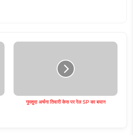
गुमशुदा अर्चना तिवारी केस पर रेल SP का बयान