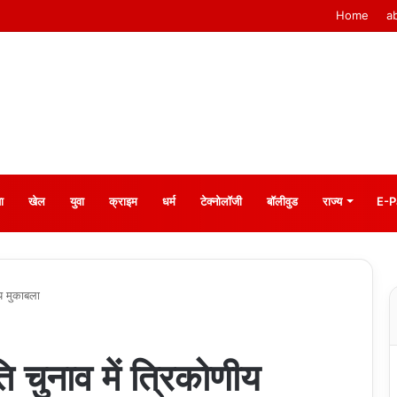
Home
a
ा
खेल
युवा
क्राइम
धर्म
टेक्नोलॉजी
बॉलीवुड
राज्य
E-P
ीय मुकाबला
ि चुनाव में त्रिकोणीय