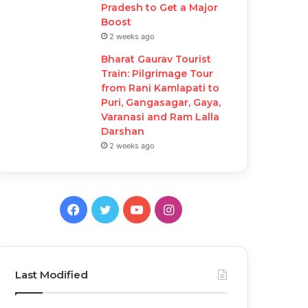
Pradesh to Get a Major
Boost
2 weeks ago
Bharat Gaurav Tourist
Train: Pilgrimage Tour
from Rani Kamlapati to
Puri, Gangasagar, Gaya,
Varanasi and Ram Lalla
Darshan
2 weeks ago
F
T
Y
I
a
w
o
n
c
i
u
s
Last Modified
e
t
T
t