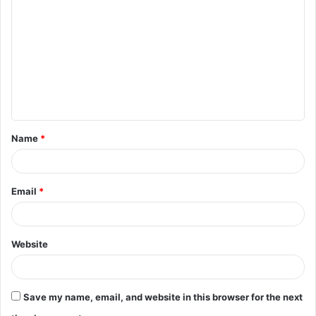
o
m
m
e
n
t
Name
*
*
Email
*
Website
Save my name, email, and website in this browser for the next