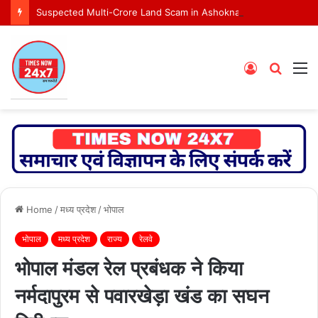
Suspected Multi-Crore Land Scam in Ashoknagar Bypass Project
Log
Searc
M
In
for
Home
/
मध्य प्रदेश
/
भोपाल
भोपाल
मध्य प्रदेश
राज्य
रेलवे
भोपाल मंडल रेल प्रबंधक ने किया
नर्मदापुरम से पवारखेड़ा खंड का सघन