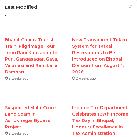
Last Modified
Bharat Gaurav Tourist
New Transparent Token
Train: Pilgrimage Tour
System for Tatkal
from Rani Kamlapati to
Reservations to Be
Puri, Gangasagar, Gaya,
Introduced on Bhopal
Varanasi and Ram Lalla
Division from August 1,
Darshan
2026
2 weeks ago
2 weeks ago
Suspected Multi-Crore
Income Tax Department
Land Scam in
Celebrates 167th Income
Ashoknagar Bypass
Tax Day in Bhopal,
Project
Honours Excellence in
Tax Administration,
2 weeks ago