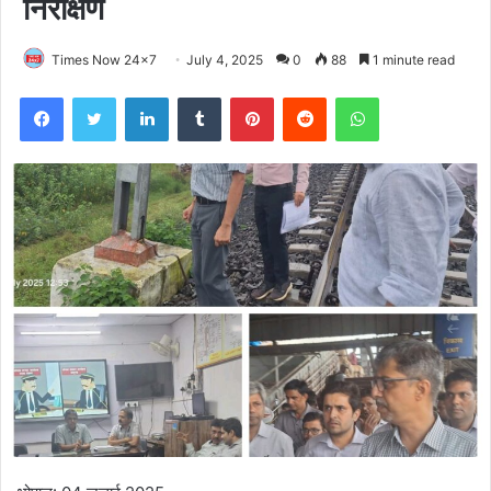
निरीक्षण
Times Now 24x7
July 4, 2025
0
88
1 minute read
Facebook
Twitter
LinkedIn
Tumblr
Pinterest
Reddit
WhatsApp