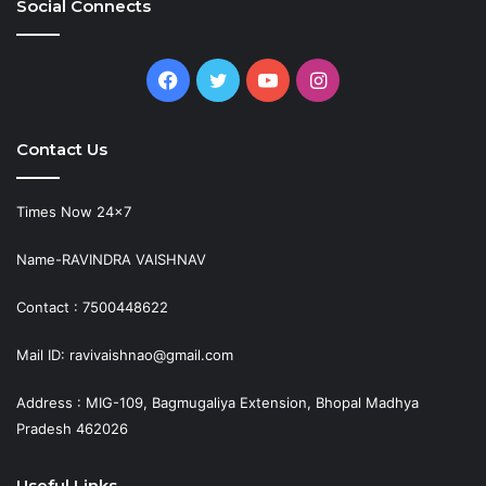
Social Connects
Facebook
Twitter
YouTube
Instagram
Contact Us
Times Now 24×7
Name-RAVINDRA VAISHNAV
Contact : 7500448622
Mail ID: ravivaishnao@gmail.com
Address : MIG-109, Bagmugaliya Extension, Bhopal Madhya
Pradesh 462026
Useful Links