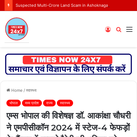
Suspected Multi-Crore Land Scam in Ashoknagar Bypass Project
Log
Searc
M
In
for
Home
/
स्वास्थ्य
भोपाल
मध्य प्रदेश
राज्य
स्वास्थ्य
एम्स भोपाल की विशेषज्ञ डॉ. आकांक्षा चौधरी
ने एमपीसीकॉन 2024 में स्टेज-4 फेफड़ों