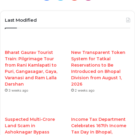
Last Modified
Bharat Gaurav Tourist
New Transparent Token
Train: Pilgrimage Tour
System for Tatkal
from Rani Kamlapati to
Reservations to Be
Puri, Gangasagar, Gaya,
Introduced on Bhopal
Varanasi and Ram Lalla
Division from August 1,
Darshan
2026
3 weeks ago
2 weeks ago
Suspected Multi-Crore
Income Tax Department
Land Scam in
Celebrates 167th Income
Ashoknagar Bypass
Tax Day in Bhopal,