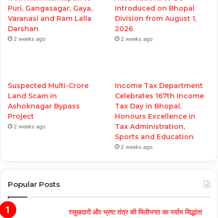
Puri, Gangasagar, Gaya,
Introduced on Bhopal
Varanasi and Ram Lalla
Division from August 1,
Darshan
2026
2 weeks ago
2 weeks ago
Suspected Multi-Crore
Income Tax Department
Land Scam in
Celebrates 167th Income
Ashoknagar Bypass
Tax Day in Bhopal,
Project
Honours Excellence in
Tax Administration,
2 weeks ago
Sports and Education
2 weeks ago
Popular Posts
रसूखदारों और भ्रष्ट तंत्र की मिलीभगत का पर्याय सिद्धांता