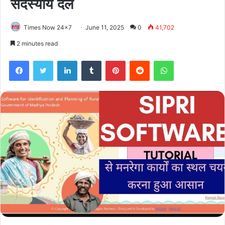
सदस्यीय दल
Times Now 24x7
June 11, 2025
0
41,702
2 minutes read
Facebook
Twitter
LinkedIn
Tumblr
Pinterest
Reddit
WhatsApp