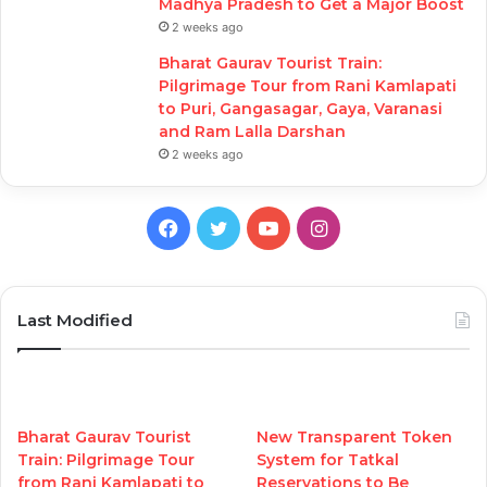
Madhya Pradesh to Get a Major Boost
2 weeks ago
Bharat Gaurav Tourist Train:
Pilgrimage Tour from Rani Kamlapati
to Puri, Gangasagar, Gaya, Varanasi
and Ram Lalla Darshan
2 weeks ago
Facebook
Twitter
YouTube
Instagram
Last Modified
Bharat Gaurav Tourist
New Transparent Token
Train: Pilgrimage Tour
System for Tatkal
from Rani Kamlapati to
Reservations to Be