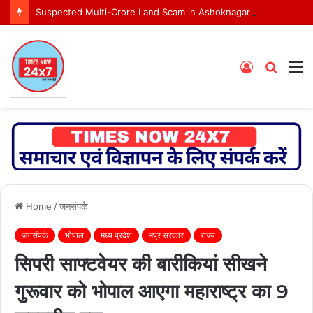
Suspected Multi-Crore Land Scam in Ashoknagar Bypass Project
Log
Searc
M
In
for
Home
/
जनसंपर्क
जनसंपर्क
भोपाल
मध्य प्रदेश
मप्र सरकार
राज्य
सिपरी साफ्टवेयर की बारीकियां सीखने
गुरूवार को भोपाल आएगा महाराष्ट्र का 9