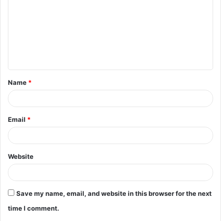
m
m
e
n
t
Name
*
*
Email
*
Website
Save my name, email, and website in this browser for the next
time I comment.