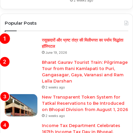
2 weeks ago
Popular Posts
रसूखदारों और भ्रष्ट तंत्र की मिलीभगत का पर्याय सिद्धांता
हॉस्पिटल
June 19, 2026
Bharat Gaurav Tourist Train: Pilgrimage
Tour from Rani Kamlapati to Puri,
Gangasagar, Gaya, Varanasi and Ram
Lalla Darshan
2 weeks ago
New Transparent Token System for
Tatkal Reservations to Be Introduced
on Bhopal Division from August 1, 2026
2 weeks ago
Income Tax Department Celebrates
167th Income Tax Day in Bhopal,