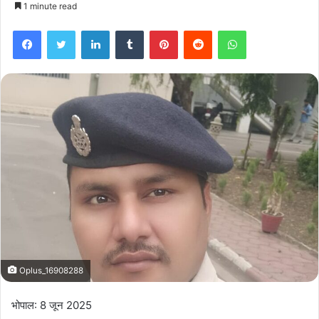
1 minute read
Facebook
Twitter
LinkedIn
Tumblr
Pinterest
Reddit
WhatsApp
Oplus_16908288
भोपाल: 8 जून 2025