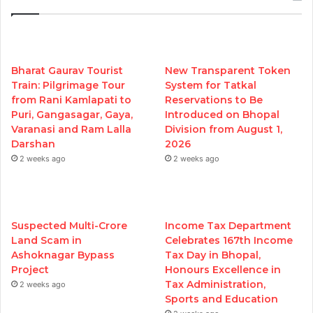
Bharat Gaurav Tourist
New Transparent Token
Train: Pilgrimage Tour
System for Tatkal
from Rani Kamlapati to
Reservations to Be
Puri, Gangasagar, Gaya,
Introduced on Bhopal
Varanasi and Ram Lalla
Division from August 1,
Darshan
2026
2 weeks ago
2 weeks ago
Suspected Multi-Crore
Income Tax Department
Land Scam in
Celebrates 167th Income
Ashoknagar Bypass
Tax Day in Bhopal,
Project
Honours Excellence in
Tax Administration,
2 weeks ago
Sports and Education