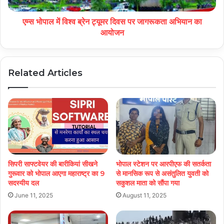
एम्स भोपाल में विश्व ब्रेन ट्यूमर दिवस पर जागरूकता अभियान का
आयोजन
Related Articles
सिपरी साफ्टवेयर की बारीकियां सीखने
भोपाल स्टेशन पर आरपीएफ की सतर्कता
गुरूवार को भोपाल आएगा महाराष्ट्र का 9
से मानसिक रूप से असंतुलित युवती को
सदस्यीय दल
सकुशल माता को सौंपा गया
June 11, 2025
August 11, 2025