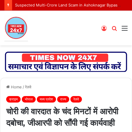
Suspected Multi-Crore Land Scam in Ashoknagar Bypass Project
Log
Searc
M
In
for
Home
/
रेलवे
क्राइम
भोपाल
मध्य प्रदेश
राज्य
रेलवे
चोरी की वारदात के चंद मिनटों में आरोपी
दबोचा, जीआरपी को सौंपी गई कार्यवाही