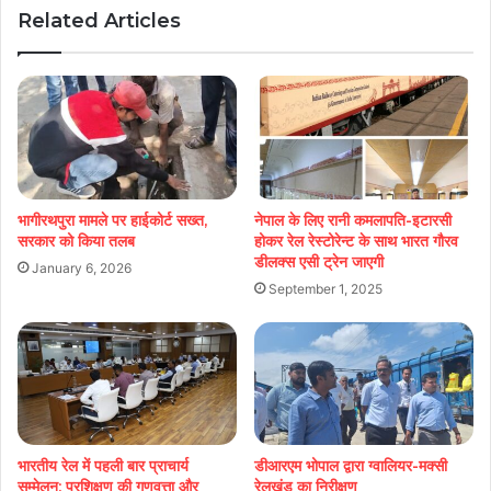
Related Articles
भागीरथपुरा मामले पर हाईकोर्ट सख्त,
नेपाल के लिए रानी कमलापति-इटारसी
सरकार को किया तलब
होकर रेल रेस्टोरेन्ट के साथ भारत गौरव
डीलक्स एसी ट्रेन जाएगी
January 6, 2026
September 1, 2025
भारतीय रेल में पहली बार प्राचार्य
डीआरएम भोपाल द्वारा ग्वालियर-मक्सी
सम्मेलन: प्रशिक्षण की गुणवत्ता और
रेलखंड का निरीक्षण