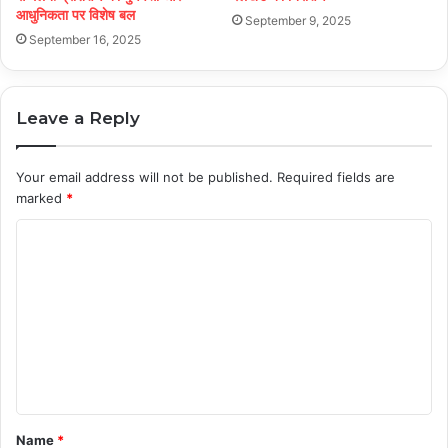
आधुनिकता पर विशेष बल
September 9, 2025
September 16, 2025
Leave a Reply
Your email address will not be published.
Required fields are
marked
*
C
o
m
m
e
n
t
Name
*
*