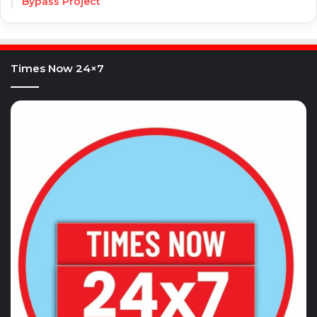
Bypass Project
Times Now 24×7