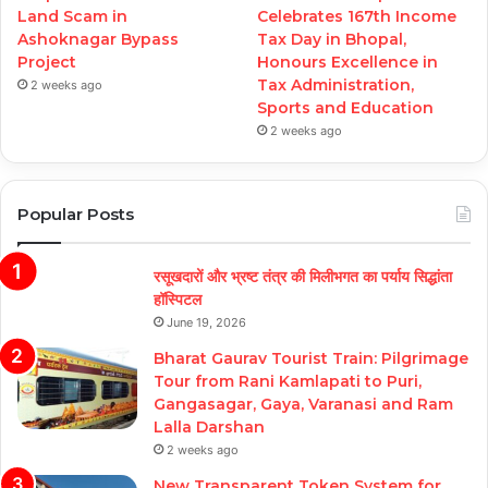
Land Scam in
Celebrates 167th Income
Ashoknagar Bypass
Tax Day in Bhopal,
Project
Honours Excellence in
Tax Administration,
2 weeks ago
Sports and Education
2 weeks ago
Popular Posts
रसूखदारों और भ्रष्ट तंत्र की मिलीभगत का पर्याय सिद्धांता
हॉस्पिटल
June 19, 2026
Bharat Gaurav Tourist Train: Pilgrimage
Tour from Rani Kamlapati to Puri,
Gangasagar, Gaya, Varanasi and Ram
Lalla Darshan
2 weeks ago
New Transparent Token System for