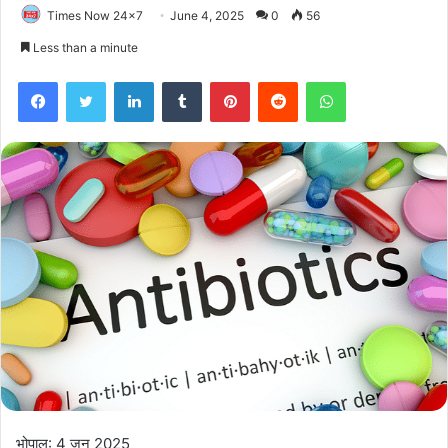
Times Now 24x7
June 4, 2025
0
56
Less than a minute
Facebook
Twitter
LinkedIn
Tumblr
Pinterest
Reddit
WhatsApp
भोपाल: 4 जून 2025