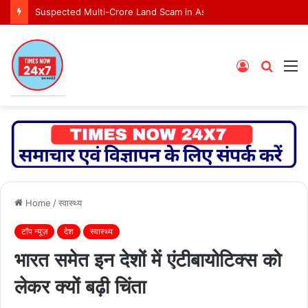
Suspected Multi-Crore Land Scam in Ashoknagar Bypass Project
Log
Searc
M
In
for
Home
/
स्वास्थ्य
टॉप न्यूज़
देश
स्वास्थ्य
भारत समेत इन देशों में एंटीबायोटिक्स को
लेकर क्यों बढ़ी चिंता