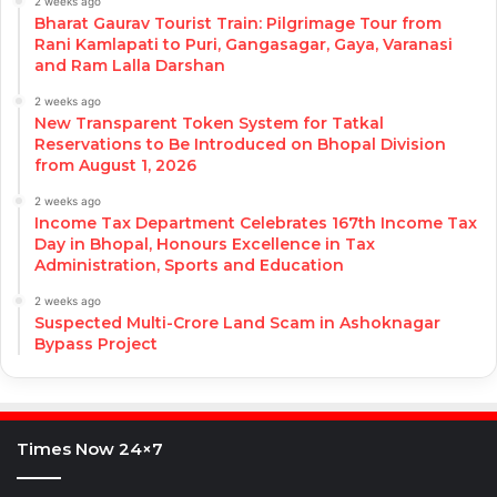
2 weeks ago
Bharat Gaurav Tourist Train: Pilgrimage Tour from
Rani Kamlapati to Puri, Gangasagar, Gaya, Varanasi
and Ram Lalla Darshan
2 weeks ago
New Transparent Token System for Tatkal
Reservations to Be Introduced on Bhopal Division
from August 1, 2026
2 weeks ago
Income Tax Department Celebrates 167th Income Tax
Day in Bhopal, Honours Excellence in Tax
Administration, Sports and Education
2 weeks ago
Suspected Multi-Crore Land Scam in Ashoknagar
Bypass Project
Times Now 24×7