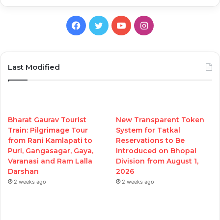
Facebook
Twitter
YouTube
Instagram
Last Modified
Bharat Gaurav Tourist
New Transparent Token
Train: Pilgrimage Tour
System for Tatkal
from Rani Kamlapati to
Reservations to Be
Puri, Gangasagar, Gaya,
Introduced on Bhopal
Varanasi and Ram Lalla
Division from August 1,
Darshan
2026
2 weeks ago
2 weeks ago