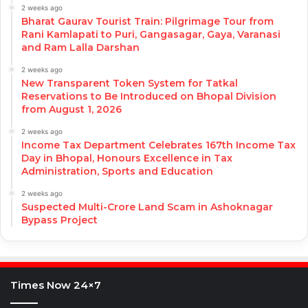
2 weeks ago
Bharat Gaurav Tourist Train: Pilgrimage Tour from
Rani Kamlapati to Puri, Gangasagar, Gaya, Varanasi
and Ram Lalla Darshan
2 weeks ago
New Transparent Token System for Tatkal
Reservations to Be Introduced on Bhopal Division
from August 1, 2026
2 weeks ago
Income Tax Department Celebrates 167th Income Tax
Day in Bhopal, Honours Excellence in Tax
Administration, Sports and Education
2 weeks ago
Suspected Multi-Crore Land Scam in Ashoknagar
Bypass Project
Times Now 24×7