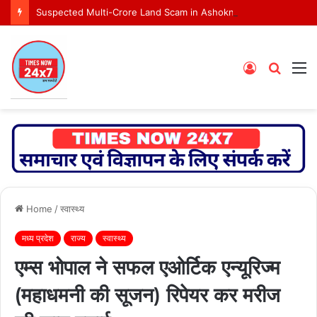
Suspected Multi-Crore Land Scam in Ashoknagar Bypass Project
Log
Searc
M
In
for
Home
/
स्वास्थ्य
मध्य प्रदेश
राज्य
स्वास्थ्य
एम्स भोपाल ने सफल एओर्टिक एन्यूरिज्म
(महाधमनी की सूजन) रिपेयर कर मरीज