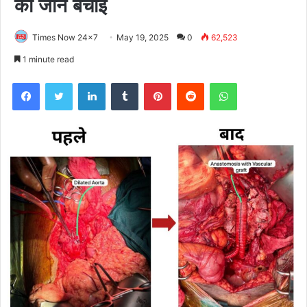
की जान बचाई
Times Now 24x7
May 19, 2025
0
62,523
1 minute read
Facebook
Twitter
LinkedIn
Tumblr
Pinterest
Reddit
WhatsApp