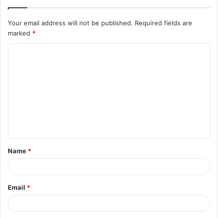
Your email address will not be published.
Required fields are
marked
*
C
o
m
m
e
n
t
Name
*
*
Email
*