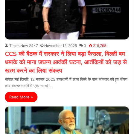
Times Now 24x7
November 12, 2025
0
219,798
CCS की बैठक में सरकार ने लिया बड़ा फैसला, दिल्ली बम
धमाके को माना जघन्य आतंकी घटना, आतंकियों को जड़ से
खत्म करने का लिया संकल्प
भोपाल/नई दिल्ली: 12 नवम्बर 2025 राजधानी में लाल किले के पास सोमवार को हुए भीषण
कार ब्लास्ट मामले में प्रधानमंत्री…
Read More »