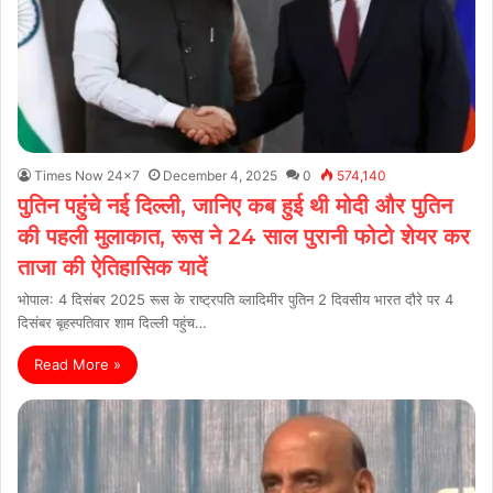
Times Now 24x7
December 4, 2025
0
574,140
पुतिन पहुंचे नई दिल्ली, जानिए कब हुई थी मोदी और पुतिन
की पहली मुलाकात, रूस ने 24 साल पुरानी फोटो शेयर कर
ताजा की ऐतिहासिक यादें
भोपाल: 4 दिसंबर 2025 रूस के राष्ट्रपति व्लादिमीर पुतिन 2 दिवसीय भारत दौरे पर 4
दिसंबर बृहस्पतिवार शाम दिल्ली पहुंच…
Read More »