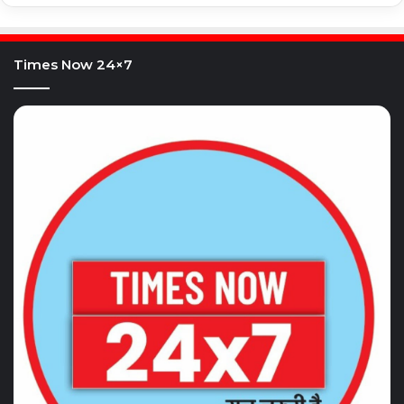
Times Now 24×7