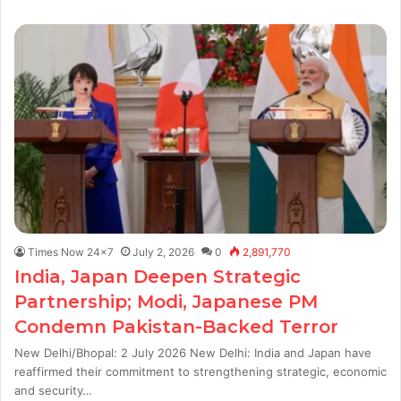
Times Now 24x7
July 2, 2026
0
2,891,770
India, Japan Deepen Strategic
Partnership; Modi, Japanese PM
Condemn Pakistan-Backed Terror
New Delhi/Bhopal: 2 July 2026 New Delhi: India and Japan have
reaffirmed their commitment to strengthening strategic, economic
and security…