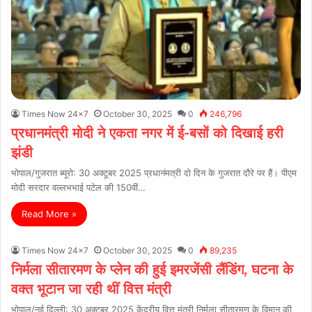
Times Now 24x7
October 30, 2025
0
246,796
प्रधानमंत्री मोदी ने एकता नगर में ई-बसों को दिखाई हरी
झंडी
भोपाल/गुजरात ब्यूरो: 30 अक्टूबर 2025 प्रधानंमत्री दो दिन के गुजरात दौरे पर हैं। पीएम
मोदी सरदार वल्लभभाई पटेल की 150वीं…
Read More »
Times Now 24x7
October 30, 2025
0
89,235
निर्मला सीतारमण के प्लेन की हुई इमरजेंसी लैंडिंग, घटना के
वक्त भूटान जा रही थीं वित्त मंत्री
भोपाल/नई दिल्ली: 30 अक्टूबर 2025 केंद्रीय वित्त मंत्री निर्मला सीतारमण के विमान की