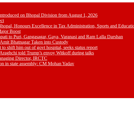
Introduced on Bhopal Division from August 1, 2026
ct
opal, Honours Excellence in Tax Administration, Sports and Educati
ajor Boost
pati to Puri, Gangasagar, Gaya, Varanasi and Ram Lalla Darshan
; Amit Bhatnagar Taken into Custody
shift him out of govt hospital, seeks status report
Araghchi told Trump’s envoy Witkoff during talks
anaging Director, IRCTC
tion in state assembly: CM Mohan Yadav