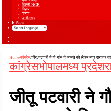
मध्य प्रदेश
दिल्ली NCR
बिहार
पंजाब
छत्तीसगढ़
E-Paper
Sidebar
Log
In
Home
/
कांग्रेस
/
जीतू पटवारी ने गौ-मांस के मामले को लेकर मप्र सरकार 
कांग्रेस
भोपाल
मध्य प्रदेश
र
जीतू पटवारी ने ग