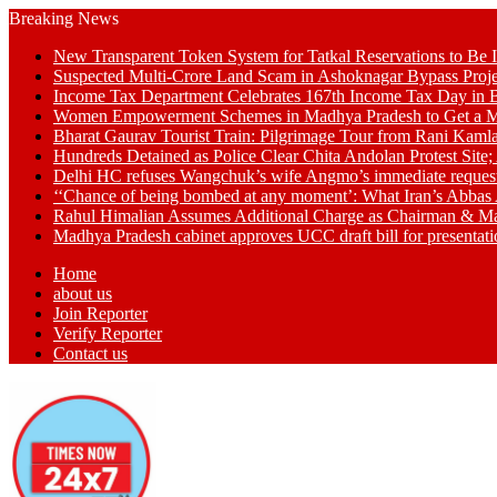
Breaking News
New Transparent Token System for Tatkal Reservations to Be 
Suspected Multi-Crore Land Scam in Ashoknagar Bypass Proje
Income Tax Department Celebrates 167th Income Tax Day in Bh
Women Empowerment Schemes in Madhya Pradesh to Get a M
Bharat Gaurav Tourist Train: Pilgrimage Tour from Rani Kamla
Hundreds Detained as Police Clear Chita Andolan Protest Site
Delhi HC refuses Wangchuk’s wife Angmo’s immediate request to 
‘‘Chance of being bombed at any moment’: What Iran’s Abbas 
Rahul Himalian Assumes Additional Charge as Chairman & M
Madhya Pradesh cabinet approves UCC draft bill for presenta
Home
about us
Join Reporter
Verify Reporter
Contact us