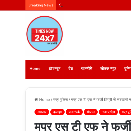
Suspected Multi-Crore Land Scam in A
Breaking News
Home
टॉप न्यूज़
देश
राजनीति
लोकल न्यूज़
दुनिय
Home
/
मप्र पुलिस
/
मप्र एस टी एफ ने फर्जी डिग्री से सरकारी न
अपराध
क्राइम
जनसंपर्क
भोपाल
मध्य प्रदेश
मप्र प
मप्र एस टी एफ ने फर्ज