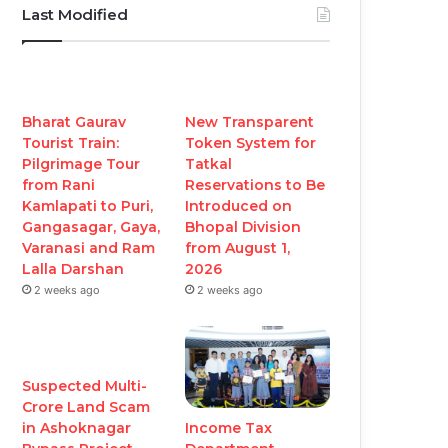
Last Modified
Bharat Gaurav
New Transparent
Tourist Train:
Token System for
Pilgrimage Tour
Tatkal
from Rani
Reservations to Be
Kamlapati to Puri,
Introduced on
Gangasagar, Gaya,
Bhopal Division
Varanasi and Ram
from August 1,
Lalla Darshan
2026
2 weeks ago
2 weeks ago
Suspected Multi-
Crore Land Scam
Income Tax
in Ashoknagar