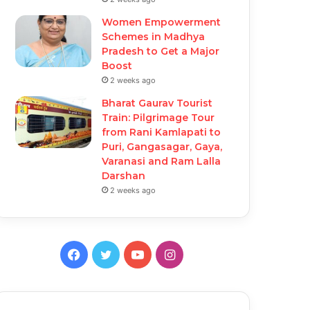
Women Empowerment
Schemes in Madhya
Pradesh to Get a Major
Boost
2 weeks ago
Bharat Gaurav Tourist
Train: Pilgrimage Tour
from Rani Kamlapati to
Puri, Gangasagar, Gaya,
Varanasi and Ram Lalla
Darshan
2 weeks ago
Facebook
Twitter
YouTube
Instagram