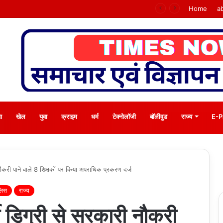
shoknagar Bypass Project
Home
a
ा
खेल
युवा
क्राइम
धर्म
टेक्नोलॉजी
बॉलीवुड
राज्य
E-P
ौकरी पाने वाले 8 शिक्षकों पर किया अपराधिक प्रकरण दर्ज
ुलिस
राज्य
ी डिग्री से सरकारी नौकरी