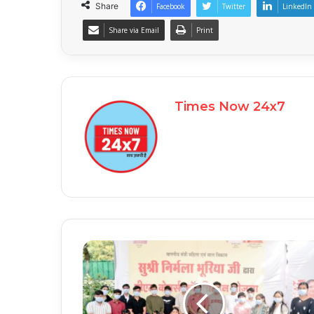
Share
Facebook
Twitter
LinkedIn
Share via Email
Print
Times Now 24x7