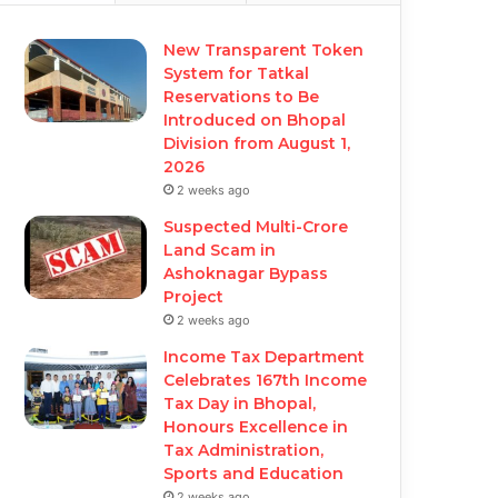
New Transparent Token
System for Tatkal
Reservations to Be
Introduced on Bhopal
Division from August 1,
2026
2 weeks ago
Suspected Multi-Crore
Land Scam in
Ashoknagar Bypass
Project
2 weeks ago
Income Tax Department
Celebrates 167th Income
Tax Day in Bhopal,
Honours Excellence in
Tax Administration,
Sports and Education
2 weeks ago