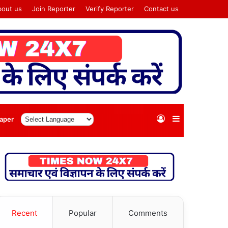
bout us
Join Reporter
Verify Reporter
Contact us
Log
Sidebar
aper
In
Recent
Popular
Comments