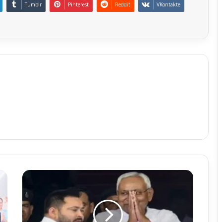
Tumblr
Pinterest
Reddit
VKontakte