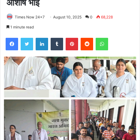
आशीष भाई
Times Now 24x7
August 10, 2025
0
68,228
1 minute read
Facebook
Twitter
LinkedIn
Tumblr
Pinterest
Reddit
WhatsApp