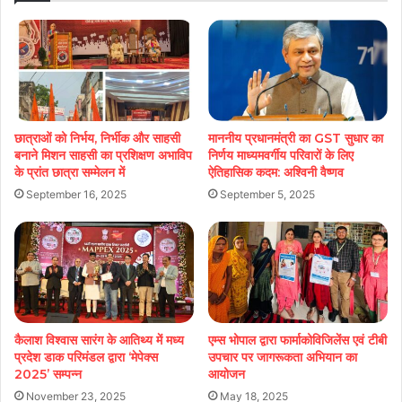
छात्राओं को निर्भय, निर्भीक और साहसी
माननीय प्रधानमंत्री का GST सुधार का
बनाने मिशन साहसी का प्रशिक्षण अभाविप
निर्णय माध्यमवर्गीय परिवारों के लिए
के प्रांत छात्रा सम्मेलन में
ऐतिहासिक कदम: अश्विनी वैष्णव
September 16, 2025
September 5, 2025
कैलाश विश्वास सारंग के आतिथ्य में मध्य
एम्स भोपाल द्वारा फार्माकोविजिलेंस एवं टीबी
प्रदेश डाक परिमंडल द्वारा ‘मेपेक्स
उपचार पर जागरूकता अभियान का
2025’ सम्पन्न
आयोजन
November 23, 2025
May 18, 2025