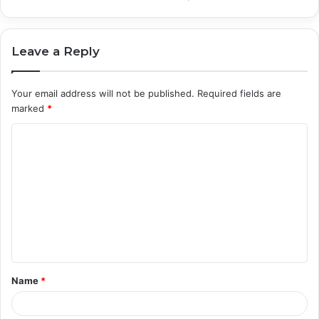
Leave a Reply
Your email address will not be published.
Required fields are
marked
*
C
o
m
m
e
n
t
Name
*
*