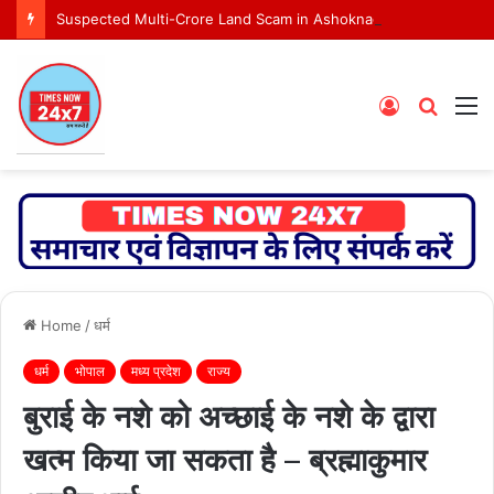
Suspected Multi-Crore Land Scam in Ashoknagar Bypass Project
Log
Searc
M
In
for
Home
/
धर्म
धर्म
भोपाल
मध्य प्रदेश
राज्य
बुराई के नशे को अच्छाई के नशे के द्वारा
खत्म किया जा सकता है – ब्रह्माकुमार