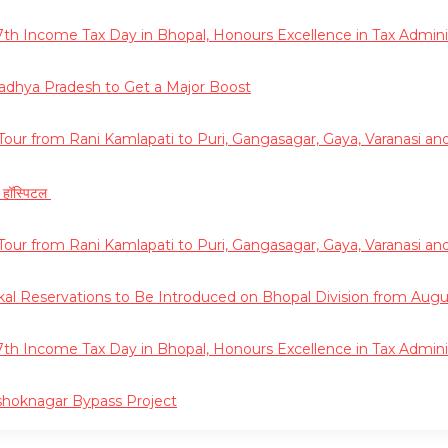
h Income Tax Day in Bhopal, Honours Excellence in Tax Adminis
ya Pradesh to Get a Major Boost
e Tour from Rani Kamlapati to Puri, Gangasagar, Gaya, Varanasi a
ता हॉस्पिटल
e Tour from Rani Kamlapati to Puri, Gangasagar, Gaya, Varanasi a
al Reservations to Be Introduced on Bhopal Division from Augus
h Income Tax Day in Bhopal, Honours Excellence in Tax Adminis
shoknagar Bypass Project