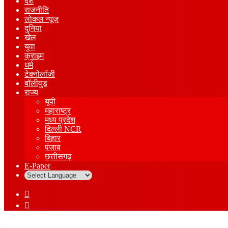
देश
राजनीति
लोकल न्यूज़
दुनिया
खेल
युवा
क्राइम
धर्म
टेक्नोलॉजी
बॉलीवुड
राज्य
यूपी
महाराष्ट्र
मध्य प्रदेश
दिल्ली NCR
बिहार
पंजाब
छत्तीसगढ़
E-Paper
Sidebar
Log
In