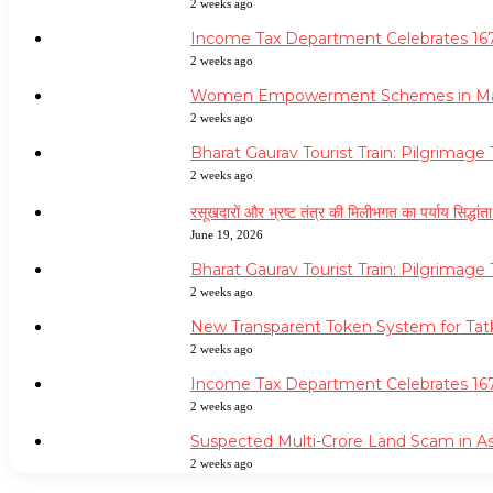
2 weeks ago
Income Tax Department Celebrates 167t
2 weeks ago
Women Empowerment Schemes in Madh
2 weeks ago
Bharat Gaurav Tourist Train: Pilgrimag
2 weeks ago
रसूखदारों और भ्रष्ट तंत्र की मिलीभगत का पर्याय सिद्धां
June 19, 2026
Bharat Gaurav Tourist Train: Pilgrimag
2 weeks ago
New Transparent Token System for Tatk
2 weeks ago
Income Tax Department Celebrates 167t
2 weeks ago
Suspected Multi-Crore Land Scam in A
2 weeks ago