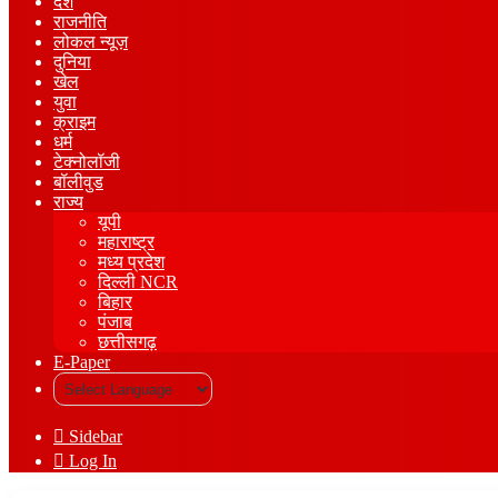
देश
राजनीति
लोकल न्यूज़
दुनिया
खेल
युवा
क्राइम
धर्म
टेक्नोलॉजी
बॉलीवुड
राज्य
यूपी
महाराष्ट्र
मध्य प्रदेश
दिल्ली NCR
बिहार
पंजाब
छत्तीसगढ़
E-Paper
Sidebar
Log In