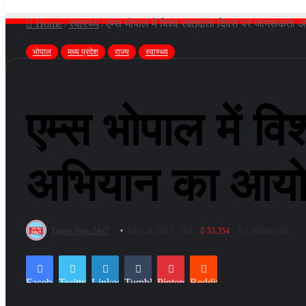
Home
/
स्वास्थ्य
/
एम्स भोपाल में विश्व रक्तदाता दिवस पर जागरूकत
भोपाल
मध्य प्रदेश
राज्य
स्वास्थ्य
एम्स भोपाल में व
अभियान का आय
Times Now 24x7
June 14, 2025
0
53,354
1 minute read
Facebook
Twitter
LinkedIn
Tumblr
Pinterest
Reddit