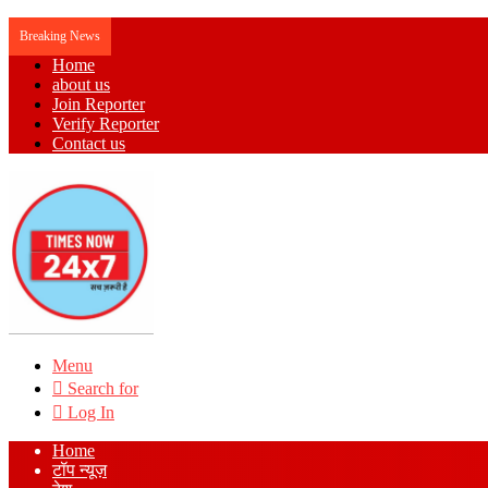
Breaking News
Home
about us
Join Reporter
Verify Reporter
Contact us
Menu
Search for
Log In
Home
टॉप न्यूज़